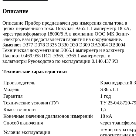
Описание
Описание Прибор предназначен для измерения силы тока в
цепях переменного тока. Покупая Э365.1-1 амперметр 18 кА,
через трансформатор 18000/5 А в компании ООО МК Зенит-
Электро, вам предоставляется гарантия на оборудование.
Заменяет Э377 Э378 Э335 Э330 Э30 Э309 ЭА3004 ЭВ3004
Техническая документация Э365.1 амперметр и вольтметр
Паспорт 0.469.958 ПС1 Э365, Э365.1 амперметры и
вольтметры Руководство по эксплуатации 0.140.437 РЭ
Технические характеристики
Производитель
Краснодарский 
Модель
Э365.1-1
Гарантия
1 год
Технические условия (ТУ)
ТУ 25-04.8720-7
Класс точности
1,5
Конечные значения диапазонов измерений
18 кА
Способ включения
через трансформа
температура окр
Условия эксплуатации
относительная в