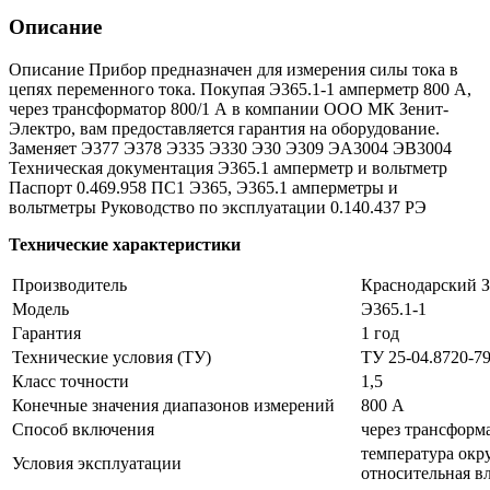
Описание
Описание Прибор предназначен для измерения силы тока в
цепях переменного тока. Покупая Э365.1-1 амперметр 800 А,
через трансформатор 800/1 А в компании ООО МК Зенит-
Электро, вам предоставляется гарантия на оборудование.
Заменяет Э377 Э378 Э335 Э330 Э30 Э309 ЭА3004 ЭВ3004
Техническая документация Э365.1 амперметр и вольтметр
Паспорт 0.469.958 ПС1 Э365, Э365.1 амперметры и
вольтметры Руководство по эксплуатации 0.140.437 РЭ
Технические характеристики
Производитель
Краснодарский 
Модель
Э365.1-1
Гарантия
1 год
Технические условия (ТУ)
ТУ 25-04.8720-7
Класс точности
1,5
Конечные значения диапазонов измерений
800 А
Способ включения
через трансформа
температура окр
Условия эксплуатации
относительная в