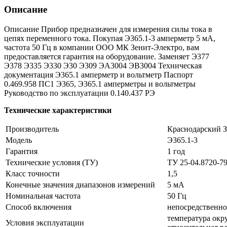
Описание
Описание Прибор предназначен для измерения силы тока в
цепях переменного тока. Покупая Э365.1-3 амперметр 5 мА,
частота 50 Гц в компании ООО МК Зенит-Электро, вам
предоставляется гарантия на оборудование. Заменяет Э377
Э378 Э335 Э330 Э30 Э309 ЭА3004 ЭВ3004 Техническая
документация Э365.1 амперметр и вольтметр Паспорт
0.469.958 ПС1 Э365, Э365.1 амперметры и вольтметры
Руководство по эксплуатации 0.140.437 РЭ
Технические характеристики
Производитель
Краснодарский 
Модель
Э365.1-3
Гарантия
1 год
Технические условия (ТУ)
ТУ 25-04.8720-7
Класс точности
1,5
Конечные значения диапазонов измерений
5 мА
Номинальная частота
50 Гц
Способ включения
непосредственно
температура окр
Условия эксплуатации