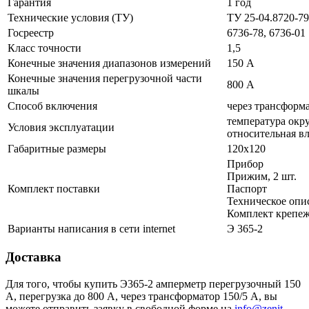
Гарантия
1 год
Технические условия (ТУ)
ТУ 25-04.8720-79
Госреестр
6736-78, 6736-01
Класс точности
1,5
Конечные значения диапазонов измерений
150 А
Конечные значения перегрузочной части
800 А
шкалы
Способ включения
через трансформа
температура окру
Условия эксплуатации
относительная в
Габаритные размеры
120х120
Прибор
Прижим, 2 шт.
Комплект поставки
Паспорт
Техническое опи
Комплект крепеж
Варианты написания в сети internet
Э 365-2
Доставка
Для того, чтобы купить Э365-2 амперметр перегрузочный 150
А, перегрузка до 800 А, через трансформатор 150/5 А, вы
можете отправить заявку в свободной форме на
info@zenit-