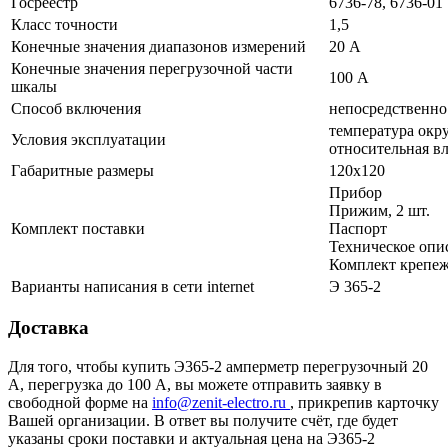
Госреестр
6736-78, 6736-01
Класс точности
1,5
Конечные значения диапазонов измерений
20 А
Конечные значения перегрузочной части
100 А
шкалы
Способ включения
непосредственно
температура окру
Условия эксплуатации
относительная в
Габаритные размеры
120х120
Прибор
Прижим, 2 шт.
Комплект поставки
Паспорт
Техническое опи
Комплект крепеж
Варианты написания в сети internet
Э 365-2
Доставка
Для того, чтобы купить Э365-2 амперметр перегрузочный 20
А, перегрузка до 100 А, вы можете отправить заявку в
свободной форме на
info@zenit-electro.ru
, прикрепив карточку
Вашей организации. В ответ вы получите счёт, где будет
указаны сроки поставки и актуальная цена на Э365-2