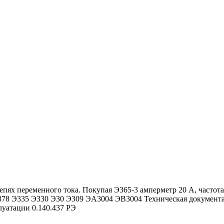
епях переменного тока. Покупая Э365-3 амперметр 20 А, часто
Э378 Э335 Э330 Э30 Э309 ЭА3004 ЭВ3004 Техническая документа
луатации 0.140.437 РЭ