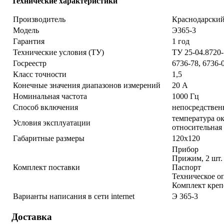
Технические характеристики
Производитель
Краснодарски
Модель
Э365-3
Гарантия
1 год
Технические условия (ТУ)
ТУ 25-04.8720
Госреестр
6736-78, 6736-
Класс точности
1,5
Конечные значения диапазонов измерений
20 А
Номинальная частота
1000 Гц
Способ включения
непосредстве
температура ок
Условия эксплуатации
относительная
Габаритные размеры
120х120
Прибор
Прижим, 2 шт.
Комплект поставки
Паспорт
Техническое о
Комплект креп
Варианты написания в сети internet
Э 365-3
Доставка