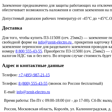
Заземление предназначено для защиты работающих на отключе
обеспечивает возможность наложения и снятия заземления на п
Допустимый диапазон рабочих температур от -45°С до +45°С.О
Доставка
Для того, чтобы купить ПЗ-1150Н (сеч. 25мм2) — заземление п
свободной форме на
info@zenit-electro.ru
, прикрепив карточку 
заземление переносное для раздельного заземления проводов
номеру
8 800 555-43-55
. Приобрести ПЗ-1150Н (сеч. 25мм2) — 
налогом НДС так и без него. Во втором случае стоимость будет
Адрес и контактные данные
Телефон:
+7 (495) 987-21-15
Телефон:
8 (800) 555-43-55
(звонок по России бесплатный)
E-mail:
info@zenit-electro.ru
Время работы:
Пн-Пт с 09:00-18:00 (пт - до 17-00). Сб-Вс вых
Россия, Московская область, Королёв, ул. Калининградская, д. 