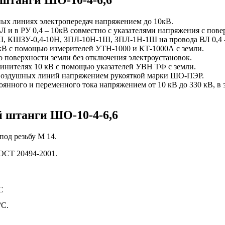
ных линиях электропередач напряжением до 10кВ.
Л и в РУ 0,4 – 10кВ совместно с указателями напряжения с пове
, КШЗУ-0,4-10Н, ЗПЛ-10Н-1Ш, ЗПЛ-1Н-1Ш на провода ВЛ 0,4 - 4
 кВ с помощью измерителей УТН-1000 и КТ-1000А с земли.
 поверхности земли без отключения электроустановок.
инителях 10 кВ с помощью указателей УВН ТФ с земли.
и воздушных линий напряжением рукояткой марки ШО-ПЭР.
оянного и переменного тока напряжением от 10 кВ до 330 кВ, в
 штанги ШО-10-4-6,6
под резьбу М 14.
ОСТ 20494-2001.
С
°С.