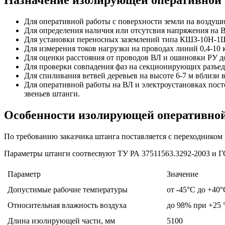
Для оперативной работы с поверхности земли на воздуш
Для определения наличия или отсутсвия напряжения на В
Для установки переносных заземлений типа КШЗ-10Н-1Ш
Для измерения токов нагрузки на проводах линий 0,4-10
Для оценки расстояния от проводов ВЛ и ошиновки РУ до
Для проверки совпадения фаз на секционирующих разъед
Для спиливания ветвей деревьев на высоте 6-7 м вблиз
Для оперативной работы на ВЛ и электроустановках пост
звеньев штанги.
Особенности изолирующей оперативной
По требованию заказчика штанга поставляется с переходником 
Параметры штанги соотвесвуют ТУ РА 37511563.3292-2003 и Г
Параметр
Значение
Допустимые рабочие температуры
от -45°С до +40°
Относительная влажность воздуха
до 98% при +25 
Длина изолирующей части, мм
5100