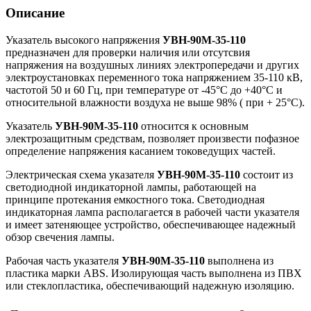
Описание
Указатель высокого напряжения
УВН-90М-35-110
предназначен для проверки наличия или отсутсвия
напряжения на воздушных линиях электропередачи и других
электроустановках переменного тока напряжением 35-110 кВ,
частотой 50 и 60 Гц, при температуре от -45°С до +40°С и
относительной влажности воздуха не выше 98% ( при + 25°С).
Указатель
УВН-90М-35-110
относится к основным
электрозащитным средствам, позволяет произвести пофазное
определение напряжения касанием токоведущих частей.
Электрическая схема указателя
УВН-90М-35-110
состоит из
светодиодной индикаторной лампы, работающей на
принципе протекания емкостного тока. Светодиодная
индикаторная лампа располагается в рабочей части указателя
и имеет затеняющее устройство, обеспечивающее надежный
обзор свечения лампы.
Рабочая часть указателя
УВН-90М-35-110
выполнена из
пластика марки ABS. Изолирующая часть выполнена из ПВХ
или стеклопластика, обеспечивающий надежную изоляцию.