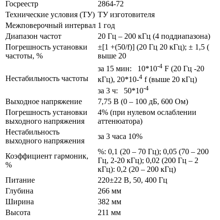
Госреестр
2864-72
Технические условия (ТУ)
ТУ изготовителя
Межповерочный интервал
1 год
Диапазон частот
20 Гц – 200 кГц (4 поддиапазона)
Погрешность установки
±[1 +(50/f)] (20 Гц 20 кГц); ± 1,5 (
частоты, %
выше 20
-4
за 15 мин: 10*10
F (20 Гц -20
4
Нестабильность частоты
кГц), 20*10-
f (выше 20 кГц)
-4
за 3 ч: 50*10
Выходное напряжение
7,75 В (0 – 100 дБ, 600 Ом)
Погрешность установки
4% (при нулевом ослаблении
выходного напряжения
аттенюатора)
Нестабильность
за 3 часа 10%
выходного напряжения
%: 0,1 (20 – 70 Гц); 0,05 (70 – 200
Коэффициент гармоник,
Гц, 2-20 кГц); 0,02 (200 Гц – 2
%
кГц): 0,2 (20 – 200 кГц)
Питание
220±22 В, 50, 400 Гц
Глубина
266 мм
Ширина
382 мм
Высота
211 мм