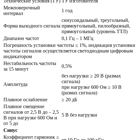
Технические условия (ТУ)
ТУ изготовителя
Межповерочный
1 год
интервал
синусоидальный, треугольный,
Форма выходного сигнала
прямоугольный, пилообразный,
прямоугольный (уровень ТТЛ)
Диапазон частот
0,1 Гц – 1 МГц
Погрешность установки частоты ≤ 1%, индикация установки
частоты сигналов осуществляется светодиодным цифровым
индикатором
Нестабильность частоты
0,5%
за 15 минут
без нагрузки ≥ 20 В (размах
сигнала)
Амплитуда
при нагрузке 600 Ом ≥ 10 В
(размах сигнала)
Плавное ослабление
≥ 20 дБ
Плавное смещение
сигналов от 2,5 В до – 2,5
5 В без нагрузки
В при нагрузке 600 Ом и
от 5 до
Синус
Коэффициент гармоник ≤
от 10 Гц до 100 кГц