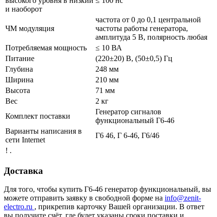
высокого уровня в низкий
≤ 100 нс
и наоборот
частота от 0 до 0,1 центральной
ЧМ модуляция
частоты работы генератора,
амплитуда 5 В, полярность любая
Потребляемая мощность
≤ 10 ВА
Питание
(220±20) В, (50±0,5) Гц
Глубина
248 мм
Ширина
210 мм
Высота
71 мм
Вес
2 кг
Генератор сигналов
Комплект поставки
функциональный Г6-46
Варианты написания в
Г6 46, Г 6-46, Г6/46
сети Internet
! .
Доставка
Для того, чтобы купить Г6-46 генератор функциональный, вы
можете отправить заявку в свободной форме на
info@zenit-
electro.ru
, прикрепив карточку Вашей организации. В ответ
вы получите счёт, где будет указаны сроки поставки и