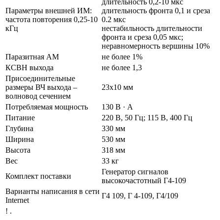
длительность 0,2-10 мкс
Параметры внешней ИМ:
длительность фронта 0,1 и среза
частота повторения 0,25-10
0.2 мкс
кГц
нестабильность длительности
фронта и среза 0,05 мкс;
неравномерность вершины 10%
Паразитная AM
не более 1%
КСВН выхода
не более 1,3
Присоединительные
размеры ВЧ выхода –
23х10 мм
волновод сечением
Потребляемая мощность
130 В · А
Питание
220 В, 50 Гц; 115 В, 400 Гц
Глубина
330 мм
Ширина
530 мм
Высота
318 мм
Вес
33 кг
Генератор сигналов
Комплект поставки
высокочастотный Г4-109
Варианты написания в сети
Г4 109, Г 4-109, Г4/109
Internet
! .