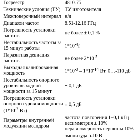
Госреестр
4810-75
Технические условия (ТУ)
ТУ изготовителя
Межповерочный интервал
н/д
Диапазон частот
8,51-12,16 ГГц
Погрешность установки
не более ± 0,1 %
частоты
Нестабильность частоты за
-4
1*10
f
15 минут работы
Паразитная девиация
-5
не более 2*10
частоты
Выходная калиброванная
-3
-14
1*10
– 1*10
Вт, 0…-110 дБ
мощность
Нестабильность опорного
уровня выходной
± 0,1 дБ
мощности за 15 минут
Погрешность установки
опорного уровня мощности
± 0,5 дБ
-3
(1*10
Вт)
частота повторения 1±0,1 кГц
Параметры внутренней
несимметрия ± 10%
модуляции меандром
неравномерность вершины 10%
амплитуда 5-10 В