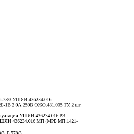
5-78/3 УШЯИ.436234.016
Б-1В 2,0А 250В ОЖО.481.005 ТУ, 2 шт.
плуатации УШЯИ.436234.016 РЭ
УШЯИ.436234.016 МП (МРБ МП.1421-
/3, Б 578/3