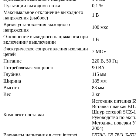
Пульсации выходного тока
0,1 %
Максимальное отклонение выходного
1 В
напряжения (выброс)
Время установления выходного
100 мкс
напряжения
Отклонение выходного напряжения при
1 В
включении/ выключении
Электрическое сопротивления изоляции
7 МОм
цепей
Питание
220 В, 50 Гц
Потребляемая мощность
90 ВА
Глубина
115 мм
Ширина
185 мм
Высота
83 мм
Вес
3 кг
Источник питания Б
Вставка плавкая ВП2
Шнур сетевой SCZ-1
Комплект поставки
Руководство по экс
Методика поверки 
2004)
Варианты написания в сети internet
Б578/3, Б5 78/3, Б-578