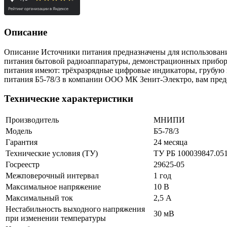
Описание
Описание Источники питания предназначены для использования
питания бытовой радиоаппаратуры, демонстрационных приборов
питания имеют: трёхразрядные цифровые индикаторы, грубую 
питания Б5-78/3 в компании ООО МК Зенит-Электро, вам предо
Технические характеристики
Производитель
МНИПИ
Модель
Б5-78/3
Гарантия
24 месяца
Технические условия (ТУ)
ТУ РБ 100039847.05
Госреестр
29625-05
Межповерочный интервал
1 год
Максимальное напряжение
10 В
Максимальный ток
2,5 А
Нестабильность выходного напряжения
30 мВ
при изменении температуры