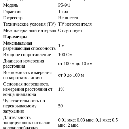
Модель
Р5-9/1
Гарантия
1 год
Госреестр
Не внесен
Технические условия (ТУ)
ТУ изготовителя
Межповерочный интервал
Отсутствует
Параметры
Максимальная
1 м
разрешающая способность
Входное сопротивление
100 Ом
Диапазон измерения
от 100 м до 10 км
расстояния
Возможность измерения
от 0 до 100 м
на коротких линиях
Основная погрешность
измерения расстояния от
1%
конца диапазона
Чувствительность по
перекрываемому
50
затуханию
Длительность
0,01 мкс; 0,03 мкс; 0,1 мкс; 0,5
зондирующих сигналов
мкс; 2 мкс.
колоколообразная