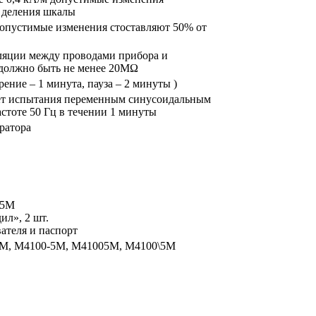
 деления шкалы
допустимые изменения стоставляют 50% от
ляции между проводами прибора и
должно быть не менее 20МΩ
ение – 1 минута, пауза – 2 минуты )
т испытания переменным синусоидальным
стоте 50 Гц в течении 1 минуты
ратора
/5М
л», 2 шт.
ателя и паспорт
5М, М4100-5М, М41005М, М4100\5М