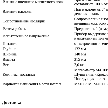
Влияние внешнего магнитного поля
составляют 100% от
При наклоне на 5° 
Влияние наклона
деления шкалы
Сопротивление изо
Сопротивление изоляции
внешним корпусом 
Режим работы
Прерывистый (измер
Прибор выдерживае
Испытательное напряжение
напряжением при ча
Питание
от встроенного гене
Глубина
132 мм
Ширина
140 мм
Высота
215 мм
Вес
2,0 кг
Мегаомметр М4100
Комплект поставки
Щупы типа «Крокоди
Инструкция пользов
Варианты написания в сети internet
М4100/5М, М4100 
Доставка