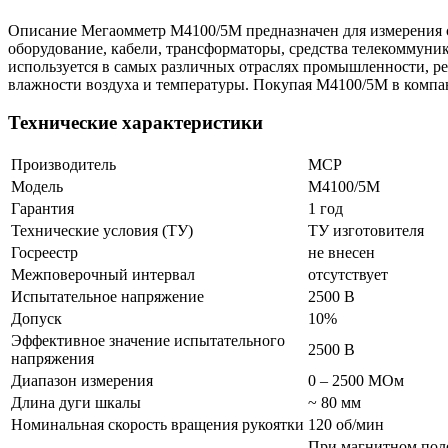
Описание Мегаомметр М4100/5М предназначен для измерения с
оборудование, кабели, трансформаторы, средства телекоммуни
используется в самых различных отраслях промышленности, р
влажности воздуха и температуры. Покупая М4100/5М в компа
Технические характеристики
Производитель
MCP
Модель
М4100/5М
Гарантия
1 год
Технические условия (ТУ)
ТУ изготовителя
Госреестр
не внесен
Межповерочный интервал
отсутствует
Испытательное напряжение
2500 В
Допуск
10%
Эффективное значение испытательного
2500 В
напряжения
Диапазон измерения
0 – 2500 МОм
Длина дуги шкалы
~ 80 мм
Номинальная скорость вращения рукоятки
120 об/мин
При магнитном поле