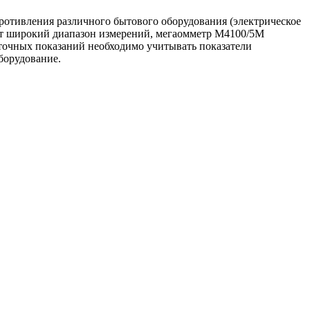
отивления различного бытового оборудования (электрическое
еет широкий диапазон измерений, мегаомметр М4100/5М
точных показаний необходимо учитывать показатели
борудование.