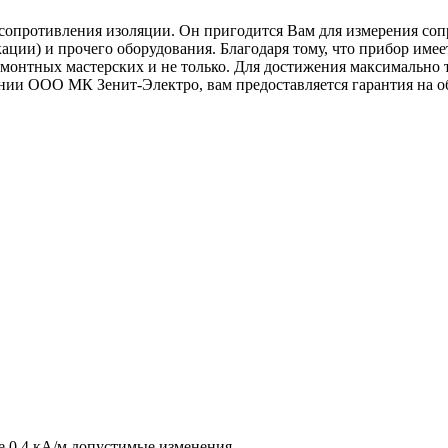
опротивления изоляции. Он пригодится Вам для измерения сопр
кации) и прочего оборудования. Благодаря тому, что прибор им
емонтных мастерских и не только. Для достижения максимально 
нии ООО МК Зенит-Электро, вам предоставляется гарантия на о
 0,4 кА/м допустимые изменения