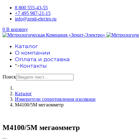
8 800 555-43-55
+7 495 987-21-15
info@zenit-electro.ru
0
В корзину
Каталог
О компании
Оплата и доставка
Контакты
">
Поиск
Каталог
Измерители сопротивления изоляции
М4100/5М мегаомметр
М4100/5М мегаомметр