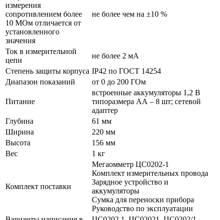
измерения
сопротивлением более
не более чем на ±10 %
10 МОм отличается от
установленного
значения
Ток в измерительной
не более 2 мА
цепи
Степень защиты корпуса
IP42 по ГОСТ 14254
Диапазон показаний
от 0 до 200 ГОм
встроенные аккумуляторы 1,2 В
Питание
типоразмера АА – 8 шт; сетевой
адаптер
Глубина
61 мм
Ширина
220 мм
Высота
156 мм
Вес
1 кг
Мегаомметр ЦС0202-1
Комплект измерительных провода
Зарядное устройство и
Комплект поставки
аккумуляторы
Сумка для переноски прибора
Руководство по эксплуатации
Варианты написания в
ЦС0202 1, ЦС02021, ЦС0202/1,