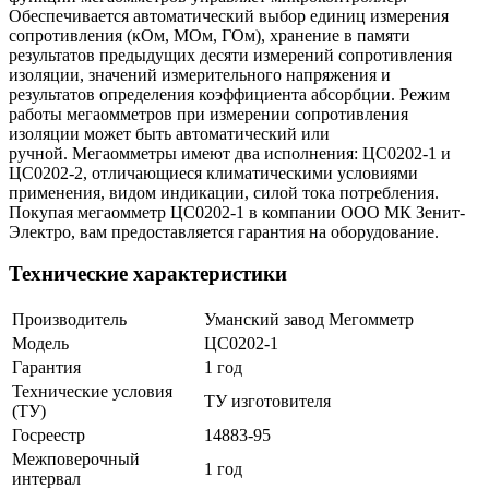
Обеспечивается автоматический выбор единиц измерения
сопротивления (кОм, МОм, ГОм), хранение в памяти
результатов предыдущих десяти измерений сопротивления
изоляции, значений измерительного напряжения и
результатов определения коэффициента абсорбции. Режим
работы мегаомметров при измерении сопротивления
изоляции может быть автоматический или
ручной. Мегаомметры имеют два исполнения: ЦС0202-1 и
ЦС0202-2, отличающиеся климатическими условиями
применения, видом индикации, силой тока потребления.
Покупая мегаомметр ЦС0202-1 в компании ООО МК Зенит-
Электро, вам предоставляется гарантия на оборудование.
Технические характеристики
Производитель
Уманский завод Мегомметр
Модель
ЦС0202-1
Гарантия
1 год
Технические условия
ТУ изготовителя
(ТУ)
Госреестр
14883-95
Межповерочный
1 год
интервал