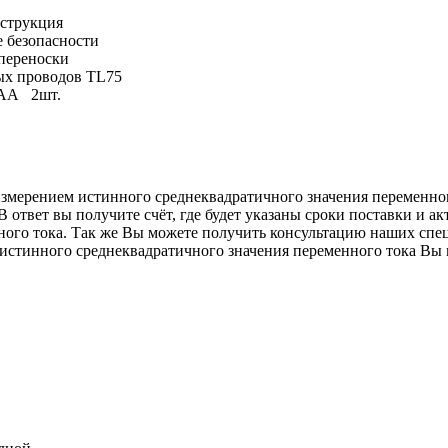
струкция
е безопасности
переноски
ых проводов TL75
 AA 2шт.
измерением истинного среднеквадратичного значения переменног
 ответ вы получите счёт, где будет указаны сроки поставки и ак
ного тока. Так же Вы можете получить консультацию наших сп
истинного среднеквадратичного значения переменного тока Вы м