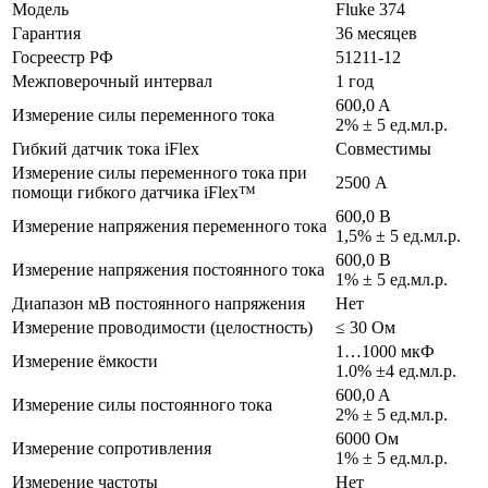
Модель
Fluke 374
Гарантия
36 месяцев
Госреестр РФ
51211-12
Межповерочный интервал
1 год
600,0 A
Измерение силы переменного тока
2% ± 5 ед.мл.р.
Гибкий датчик тока iFlex
Совместимы
Измерение силы переменного тока при
2500 А
помощи гибкого датчика iFlex™
600,0 В
Измерение напряжения переменного тока
1,5% ± 5 ед.мл.р.
600,0 В
Измерение напряжения постоянного тока
1% ± 5 ед.мл.р.
Диапазон мВ постоянного напряжения
Нет
Измерение проводимости (целостность)
≤ 30 Ом
1…1000 мкФ
Измерение ёмкости
1.0% ±4 ед.мл.р.
600,0 A
Измерение силы постоянного тока
2% ± 5 ед.мл.р.
6000 Ом
Измерение сопротивления
1% ± 5 ед.мл.р.
Измерение частоты
Нет