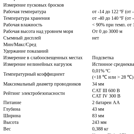
Измерение пусковых бросков
Рабочая температура
от -14 до 122 ºF (от 
Температура хранения
от -40 до 140 ºF (от 
Рабочая влажность
< 90% при темп. от 1
Рабочая высота над уровнем моря
От 0 до 3000 м
Съемный дисплей
нет
Мин/Макс/Сред
Удержание показаний
Измерение в слабоосвещенных местах
Подсветка
Измерение нелинейных нагрузок
Истинное среднеква
0,01% ºC
Температурный коэффициент
(<18 ℃ или > 28 ℃)
Максимальный диаметр проводников
34 мм
CAT III 600 В
Рейтинг электробезопасности
CAT IV 300 В
Питание
2 батареи АА
Глубина
43 мм
Ширина
83 мм
Высота
243 мм
Вес
0,388 кг