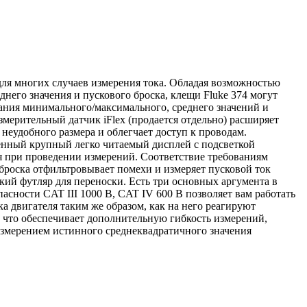
я многих случаев измерения тока. Обладая возможностью
него значения и пускового броска, клещи Fluke 374 могут
азания минимального/максимального, среднего значений и
мерительный датчик iFlex (продается отдельно) расширяет
неудобного размера и облегчает доступ к проводам.
енный крупный легко читаемый дисплей с подсветкой
я при проведении измерений. Соответствие требованиям
 броска отфильтровывает помехи и измеряет пусковой ток
гкий футляр для переноски. Есть три основных аргумента в
асности CAT III 1000 В, CAT IV 600 В позволяет вам работать
а двигателя таким же образом, как на него реагируют
, что обеспечивает дополнительную гибкость измерений,
измерением истинного среднеквадратичного значения