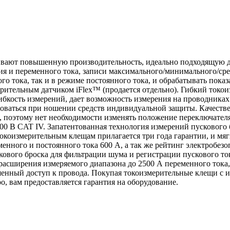
ивают повышенную производительность, идеально подходящую дл
я и переменного тока, записи максимального/минимального/сред
ого тока, так и в режиме постоянного тока, и обрабатывать пок
ительным датчиком iFlex™ (продается отдельно). Гибкий токоиз
бкость измерений, дает возможность измерения на проводниках 
оваться при ношении средств индивидуальной защиты. Качеств
, поэтому нет необходимости изменять положение переключател
 300 В CAT IV. Запатентованная технология измерений пускового
 токоизмерительным клещам прилагается три года гарантии, и мя
нного и постоянного тока 600 A, а так же рейтинг электробезоп
кового броска для фильтрации шума и регистрации пускового ток
 расширения измеряемого диапазона до 2500 А переменного тока
шенный доступ к провода. Покупая токоизмерительные клещи с 
, вам предоставляется гарантия на оборудование.