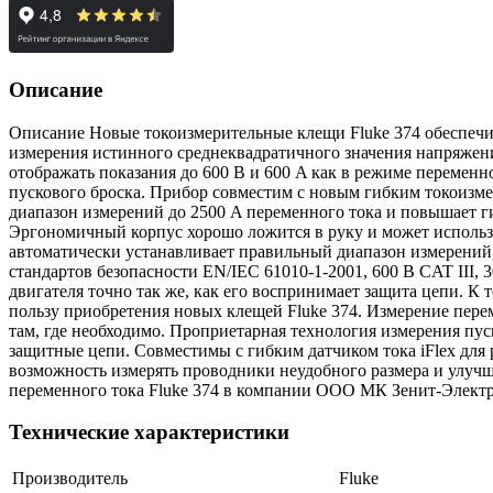
Описание
Описание Новые токоизмерительные клещи Fluke 374 обеспеч
измерения истинного среднеквадратичного значения напряжени
отображать показания до 600 В и 600 A как в режиме переменн
пускового броска. Прибор совместим с новым гибким токоизмер
диапазон измерений до 2500 A переменного тока и повышает ги
Эргономичный корпус хорошо ложится в руку и может использ
автоматически устанавливает правильный диапазон измерений
стандартов безопасности EN/IEC 61010-1-2001, 600 В CAT III,
двигателя точно так же, как его воспринимает защита цепи. К
пользу приобретения новых клещей Fluke 374. Измерение переме
там, где необходимо. Проприетарная технология измерения пус
защитные цепи. Совместимы с гибким датчиком тока iFlex для
возможность измерять проводники неудобного размера и улуч
переменного тока Fluke 374 в компании ООО МК Зенит-Электро
Технические характеристики
Производитель
Fluke