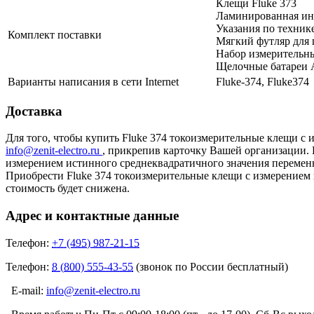
Клещи Fluke 373
Ламинированная ин
Указания по техник
Комплект поставки
Мягкий футляр для 
Набор измерительн
Щелочные батареи
Варианты написания в сети Internet
Fluke-374, Fluke374
Доставка
Для того, чтобы купить Fluke 374 токоизмерительные клещи с 
info@zenit-electro.ru
, прикрепив карточку Вашей организации. В
измерением истинного среднеквадратичного значения перемен
Приобрести Fluke 374 токоизмерительные клещи с измерением 
стоимость будет снижена.
Адрес и контактные данные
Телефон:
+7 (495) 987-21-15
Телефон:
8 (800) 555-43-55
(звонок по России бесплатный)
E-mail:
info@zenit-electro.ru