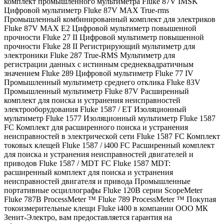
комплект промышленного мультиметра Fluke 87V IMSK
Цифровой мультиметр Fluke 87V MAX True-rms
Промышленный комбинированный комплект для электриков
Fluke 87V MAX E2 Цифровой мультиметр повышенной
прочности Fluke 27 II Цифровой мультиметр повышенной
прочности Fluke 28 II Регистрирующий мультиметр для
электроники Fluke 287 True-RMS Мультиметр для
регистрации данных с истинным среднеквадратичным
значением Fluke 289 Цифровой мультиметр Fluke 77 IV
Промышленный мультиметр среднего отклика Fluke 83V
Промышленный мультиметр Fluke 87V Расширенный
комплект для поиска и устранения неисправностей
электрооборудования Fluke 1587 / ET Изоляционный
мультиметр Fluke 1577 Изоляционный мультиметр Fluke 1587
FC Комплект для расширенного поиска и устранения
неисправностей в электрической сети Fluke 1587 FC Комплект
токовых клещей Fluke 1587 / i400 FC Расширенный комплект
для поиска и устранения неисправностей двигателей и
приводов Fluke 1587 / MDT FC Fluke 1587 MDT:
расширенный комплект для поиска и устранения
неисправностей двигателя и привода Промышленные
портативные осциллографы Fluke 120B серии ScopeMeter
Fluke 787B ProcessMeter ™ Fluke 789 ProcessMeter ™ Покупая
токоизмерительные клещи Fluke i400 в компании ООО МК
Зенит-Электро, вам предоставляется гарантия на