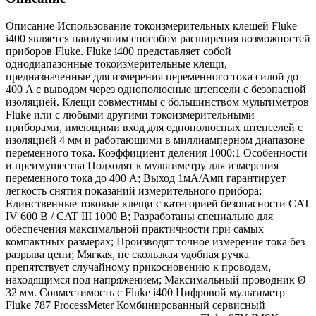
Описание Использование токоизмерительных клещей Fluke
i400 является наилучшим способом расширения возможностей
приборов Fluke. Fluke i400 представляет собой
однодиапазонные токоизмерительные клещи,
предназначенные для измерения переменного тока силой до
400 A с выводом через однополюсные штепсели с безопасной
изоляцией. Клещи совместимы с большинством мультиметров
Fluke или с любыми другими токоизмерительными
приборами, имеющими вход для однополюсных штепселей с
изоляцией 4 мм и работающими в миллиамперном диапазоне
переменного тока. Коэффициент деления 1000:1 Особенности
и преимущества Подходят к мультиметру для измерения
переменного тока до 400 А; Выход 1мА/Амп гарантирует
легкость снятия показаний измерительного прибора;
Единственные токовые клещи с категорией безопасности CAT
IV 600 В / CAT III 1000 В; Разработаны специально для
обеспечения максимальной практичности при самых
компактных размерах; Производят точное измерение тока без
разрыва цепи; Мягкая, не скользкая удобная ручка
препятствует случайному прикосновению к проводам,
находящимся под напряжением; Максимальный проводник Ø
32 мм. Совместимость с Fluke i400 Цифровой мультиметр
Fluke 787 ProcessMeter Комбинированный сервисный