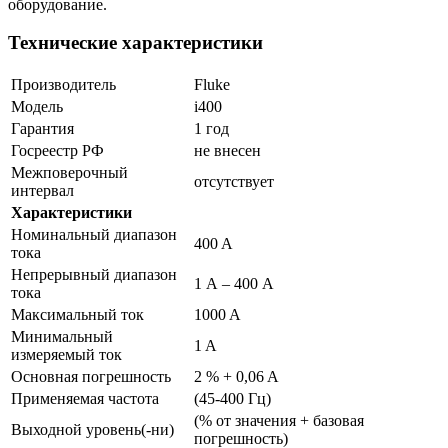
оборудование.
Технические характеристики
Производитель
Fluke
Модель
i400
Гарантия
1 год
Госреестр РФ
не внесен
Межповерочный
отсутствует
интервал
Характеристики
Номинальный диапазон
400 A
тока
Непрерывный диапазон
1 А – 400 А
тока
Максимальный ток
1000 A
Минимальный
1 A
измеряемый ток
Основная погрешность
2 % + 0,06 A
Применяемая частота
(45-400 Гц)
(% от значения + базовая
Выходной уровень(-ни)
погрешность)