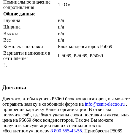
Номинальное значение
1 кОм
сопротивления
Общие данные
Глубина
н/д
Ширина
н/д
Высота
н/д
Вес
н/д
Комплект поставки
Блок конденсаторов Р5069
Варианты написания в
Р 5069, Р-5069, Р/5069
сети Internet
! .
Доставка
Для того, чтобы купить Р5069 блок конденсаторов, вы можете
отправить заявку в свободной форме на
info@zenit-electro.ru
,
прикрепив карточку Вашей организации. В ответ вы
получите счёт, где будет указаны сроки поставки и актуальная
цена на Р5069 блок конденсаторов. Так же Вы можете
получить консультацию наших специалистов по
«бесплатному» номеру
8 800 555-43-55
. Приобрести Р5069