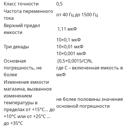
Класс точности
0,5
Частота переменного
от 40 Гц до 1500 Гц
тока
Верхний предел
1,11 мкФ
емкости
10×0,1 мкФ
Три декады
10×0,01 мкФ
10×0,001 мкФ
Основная
(0,5+0,0015/С)%,
погрешность, не
где С – включенная емкость в
более
мкФ
Изменение емкости
магазина, вызванное
изменением
не более половины значения
температуры в
основной погрешности
пределах от +15°С… до
+10°С или от +25°С …
до +35°С