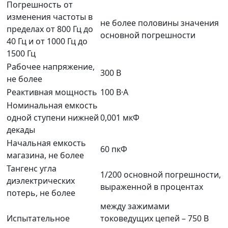
Погрешность от
изменения частоты в
не более половины значения
пределах от 800 Гц до
основной погрешности
40 Гц и от 1000 Гц до
1500 Гц
Рабочее напряжение,
300 В
не более
Реактивная мощность
100 В·А
Номинальная емкость
одной ступени нижней
0,001 мкФ
декады
Начальная емкость
60 пкФ
магазина, не более
Тангенс угла
1/200 основной погрешности,
диэлектрических
выраженной в процентах
потерь, не более
между зажимами
Испытательное
токоведущих цепей – 750 В