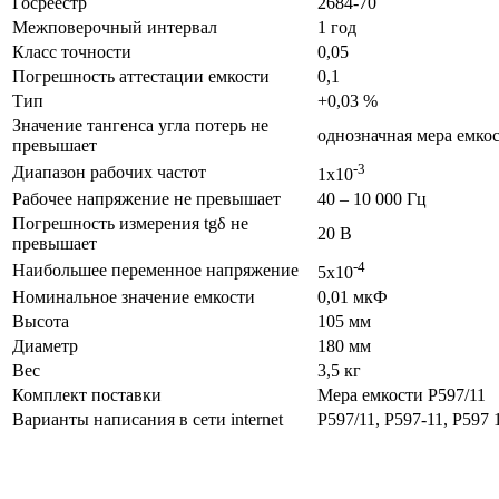
Госреестр
2684-70
Межповерочный интервал
1 год
Класс точности
0,05
Погрешность аттестации емкости
0,1
Тип
+0,03 %
Значение тангенса угла потерь не
однозначная мера емко
превышает
-3
Диапазон рабочих частот
1х10
Рабочее напряжение не превышает
40 – 10 000 Гц
Погрешность измерения tgδ не
20 В
превышает
-4
Наибольшее переменное напряжение
5х10
Номинальное значение емкости
0,01 мкФ
Высота
105 мм
Диаметр
180 мм
Вес
3,5 кг
Комплект поставки
Мера емкости Р597/11
Варианты написания в сети internet
Р597/11, Р597-11, Р597 