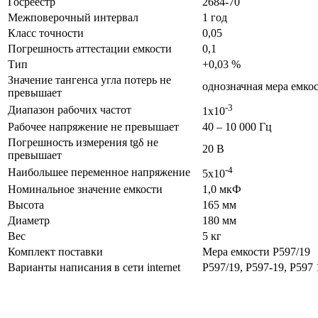
Госреестр
2684-70
Межповерочный интервал
1 год
Класс точности
0,05
Погрешность аттестации емкости
0,1
Тип
+0,03 %
Значение тангенса угла потерь не
однозначная мера емко
превышает
-3
Диапазон рабочих частот
1х10
Рабочее напряжение не превышает
40 – 10 000 Гц
Погрешность измерения tgδ не
20 В
превышает
-4
Наибольшее переменное напряжение
5х10
Номинальное значение емкости
1,0 мкФ
Высота
165 мм
Диаметр
180 мм
Вес
5 кг
Комплект поставки
Мера емкости Р597/19
Варианты написания в сети internet
Р597/19, Р597-19, Р597 