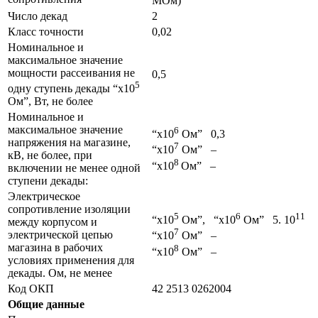
МОм)
Число декад
2
Класс точности
0,02
Номинальное и
максимальное значение
мощности рассеивания не
0,5
5
одну ступень декады “х10
Ом”, Вт, не более
Номинальное и
максимальное значение
6
“х10
Ом” 0,3
напряжения на магазине,
7
“х10
Ом” –
кВ, не более, при
8
“х10
Ом” –
включении не менее одной
ступени декады:
Электрическое
сопротивление изоляции
5
6
11
“х10
Ом”, “х10
Ом” 5. 10
между корпусом и
7
электрической цепью
“х10
Ом” –
магазина в рабочих
8
“х10
Ом” –
условиях применения для
декады. Ом, не менее
Код ОКП
42 2513 0262004
Общие данные