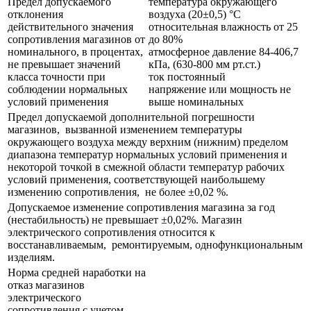
Предел допускаемого
температура окружающего
отклонения
воздуха (20±0,5) °С
действительного значения
относительная влажность от 25
сопротивления магазинов от
до 80%
номинального, в процентах,
атмосферное давление 84-406,7
не превышает значений
кПа, (630-800 мм рт.ст.)
класса точности при
ток постоянный
соблюдении нормальных
напряжение или мощность не
условий применения
выше номинальных
Предел допускаемой дополнительной погрешности
магазинов, вызванной изменением температуры
окружающего воздуха между верхним (нижним) пределом
диапазона температур нормальных условий применения и
некоторой точкой в смежной области температур рабочих
условий применения, соответствующей наибольшему
изменению сопротивления, не более ±0,02 %.
Допускаемое изменение сопротивления магазина за год
(нестабильность) не превышает ±0,02%. Магазин
электрического сопротивления относится к
восстанавливаемым, ремонтируемым, однофункциональным
изделиям.
Норма средней наработки на
отказ магазинов
электрического
сопротивления с учетом