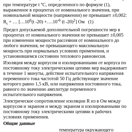
при температуре t °С, определен­ного по формуле (1),
выраженное в процентах от номинального значения, при
номинальной мощности (напряжении) не превышает ±0,002:
6
-6
2
R
+ … […10
(t -20) +….10
(t -20)
] Ом (1)
t
Предел допускаемой дополнительной погрешности мер в
процентах от номинального значения не превышает ±0,005
при изменении мощности рассеяния от номинального до
любого значения, не превышающего максимальную
мощность при нормальных условиях применения, и
установившемся состоянии теплового равновесия.
Изоляция между корпусом и изолированными от корпуса по
постоянному току электрическими цепями мер выдерживает
в течение 1 минуты, действие испытательного напряжения
переменного тока частотой 50 Гц действующее значение
которого равно 1,5 кВ, или напряжения постоянного тока,
равного по значению амплитуде переменного
испытательного напряжения.
Электрическое сопротивление изоляции R из в Ом между
корпусом и экраном и между экраном и изолированными по
постоянному току электрическими цепями в рабочих
условиях применения.
Общие данные
температура окружающего