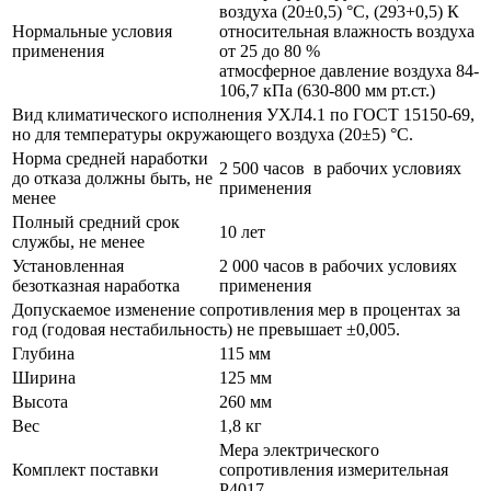
воздуха (20±0,5) °С, (293+0,5) К
Нормальные условия
относительная влажность воздуха
применения
от 25 до 80 %
атмосферное давление воздуха 84-
106,7 кПа (630-800 мм рт.ст.)
Вид климатического исполнения УХЛ4.1 по ГОСТ 15150-69,
но для температуры окружающего воздуха (20±5) °С.
Норма средней наработки
2 500 часов в рабочих условиях
до отказа должны быть, не
применения
менее
Полный средний срок
10 лет
службы, не менее
Установленная
2 000 часов в рабочих условиях
безотказная наработка
применения
Допускаемое изменение сопротивления мер в процентах за
год (годовая нестабильность) не превышает ±0,005.
Глубина
115 мм
Ширина
125 мм
Высота
260 мм
Вес
1,8 кг
Мера электрического
Комплект поставки
сопротивления измерительная
Р4017