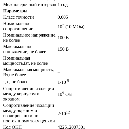
Межповерочный интервал
1 год
Параметры
Класс точности
0,005
Номинальное
7
10
(10 МОм)
сопротивление
Номинальное напряжение,
100 В
не более
Максимальное
150 В
напряжение, не более
Номинальная
–
мощность,Вт, не более
Максимальная мощность,
–
Вт,не более
-5
τ, с, не более
1·10
Сопротивление изоляции
9
между корпусом и
10
Ом
экраном
Сопротивление изоляции
между экраном и
12
2·10
изолированым по
постоянному току цепями
Код ОКП
422512007301