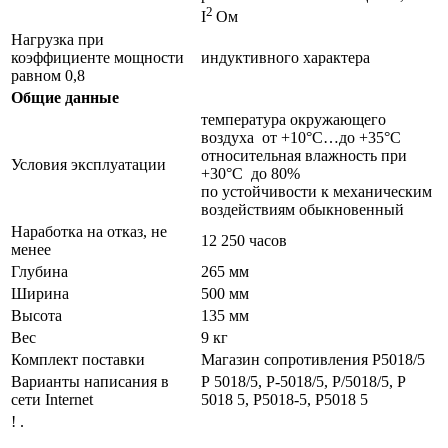
2
I
Ом
Нагрузка при
коэффициенте мощности
индуктивного характера
равном 0,8
Общие данные
температура окружающего
воздуха от +10°С…до +35°С
относительная влажность при
Условия эксплуатации
+30°С до 80%
по устойчивости к механическим
воздействиям обыкновенный
Наработка на отказ, не
12 250 часов
менее
Глубина
265 мм
Ширина
500 мм
Высота
135 мм
Вес
9 кг
Комплект поставки
Магазин сопротивления Р5018/5
Варианты написания в
Р 5018/5, Р-5018/5, Р/5018/5, Р
сети Internet
5018 5, Р5018-5, Р5018 5
! .