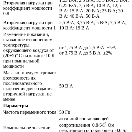
1,25 В∙А; 2,5 В∙А; 3,75 В∙А; 5 В∙А;
Вторичная нагрузка при
6,25 В∙А; 7,5 В∙А; 10 В∙А; 12,5
коэффициент мощности
В∙А; 15 В∙А; 20 В∙А; 25 В∙А; 30
0,8
В∙А; 40 В∙А; 50 В∙А
Вторичная нагрузка при
2,5 В∙А; 3,75 В∙А; 5 В∙А; 7,5 В∙А;
коэффициент мощности 1
10 В∙А; 15 В∙А
Изменение показаний,
вызванное отклонением
температуры
от 1,25 В∙А до 2,5 В∙А ±5%
окружающего воздуха от
от 3,75 В∙А до 5 В∙А ±2%
(20±5)° С на каждые 10 К
при номинальной
мощности
Магазин предусматривает
возможность их
последовательного
50 В∙А
включения для создания
вторичной нагрузки, не
менее
Параметры
Частота переменного тока
50 Гц
активной составляющей
2
сопротивления 0,8∙S/I
Ом
Номинальное значение
реактивной составляющей 0,6∙S/