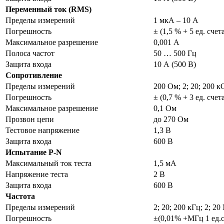
Переменный
т
ок
(RMS)
Пределы измерений
1 мкА – 10 А
Погрешность
± (1,5 % + 5 ед. счет
Максимальное разрешение
0,001 А
Полоса частот
50 … 500 Гц
Защита входа
10 А (500 В)
Сопротивление
Пределы измерений
200 Ом; 2; 20; 200 
Погрешность
± (0,7 % + 3 ед. счет
Максимальное разрешение
0,1 Ом
Прозвон цепи
до 270 Ом
Тестовое напряжение
1,3 В
Защита входа
600 В
Испытание P-N
Максимальный ток теста
1,5 мА
Напряжение теста
2 В
Защита входа
600 В
Частота
Пределы измерений
2; 20; 200 кГц; 2; 2
Погрешность
±(0,01% +МГц 1 ед.с