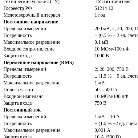
Технические условия (ТУ)
ТУ изготовителя
Госреестр РФ
51214-12
Межповерочный интервал
1 год
Постоянное напряжение
Пределы измерений
200 мВ; 2; 20; 200; 
Погрешность
± (0,5 % + 2 ед. счет
Максимальное разрешение
0,1 мВ
Входное сопротивление
10 МОм//100 пФ
Защита входа
1000 В
Переменное напряжение (RMS)
Пределы измерений
2; 20; 200; 750 В
Погрешность
± (1,5 % + 5 ед. счет
Максимальное разрешение
1 мВ
Полоса частот
50…500 Гц
Входной импеданс
10 МОм/100 пФ
Защита входа
750 В
Постоянный ток
Пределы измерений
1 мА – 10 А
Погрешность
± (1,0 % +2 ед. счета
Максимальное разрешение
0,001 А
Защита входа
10 А (500 В)