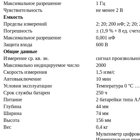
Максимальное разрешение
1 Гц
Чувствительность
не менее 2 В
Емкость
Пределы измерений
2; 20; 200 нФ; 2; 20
Погрешность
± (1,9 % + 8 ед. счет
Максимальное разрешение
0,001 нФ
Защита входа
600 В
Общие данные
Измерение ср. кв. зн.
сигнал произвольн
Максимально индицируемое число
2000
Скорость измерения
1,5 изм/с
Автовыключение
10 мин
Условия эксплуатации
Температура 0 °С … 
Срок службы батареи
250 ч
Питание
2 батарейки типа 
Глубина
44 мм
Ширина
74 мм
Высота
156 мм
Вес
0,4 кг
Мультиметр цифров
Измерительные про