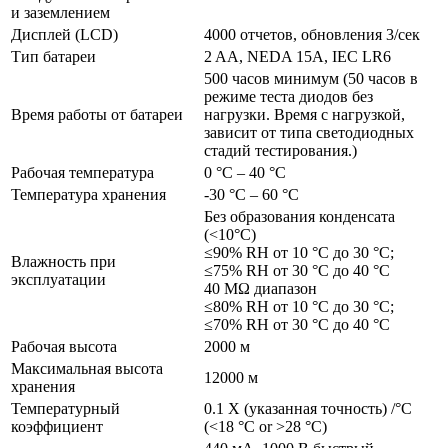
и заземлением
Дисплей (LCD)
4000 отчетов, обновления 3/сек
Тип батареи
2 AA, NEDA 15A, IEC LR6
500 часов минимум (50 часов в
режиме теста диодов без
Время работы от батареи
нагрузки. Время с нагрузкой,
зависит от типа светодиодных
стадий тестирования.)
Рабочая температура
0 °C – 40 °C
Температура хранения
-30 °C – 60 °C
Без образования конденсата
(<10°C)
≤90% RH от 10 °C до 30 °C;
Влажность при
≤75% RH от 30 °C до 40 °C
эксплуатации
40 MΩ диапазон
≤80% RH от 10 °C до 30 °C;
≤70% RH от 30 °C до 40 °C
Рабочая высота
2000 м
Максимальная высота
12000 м
хранения
Температурный
0.1 X (указанная точность) /°C
коэффициент
(<18 °C or >28 °C)