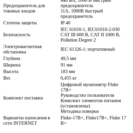
440 мА, 1000 В быстрый
Предохранитель для
предохранитель
токовых входов
11A, 1000В быстрый
предохранетель
Степень защиты
IP 40
IEC 61010-1, IEC61010-2-030
Безопасность
CAT III 600 В, CAT II 1000 В,
Pollution Degree 2
Электромагнитная
IEC 61326-1: портативный
обстановка
Глубина
49,5 мм
Ширина
91 мм
Высота
183 мм
Вес
0,455 кг
Цифровой мультиметр Fluke
17B+
Руководство пользователя
Комплект поставки
Комплект элементов питания
(установлены)
Методика поверки
Варианты написания в
Fluke-17B+, Fluke17B+, Fluke 17
сети INTERNET
B+