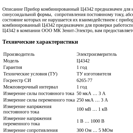
Описание Прибор комбинированный Ц4342 предназначен для из
синусоидальной формы, сопротивления постоянному току, абс
состояние которых не нарушается их взаимодействием с приб
комбинированный Ц4342 предназначен для проверки работосп
Ц4342 в компании ООО МК Зенит-Электро, вам предоставляетс
Технические характеристики
Производитель
Электроизмеритель
Модель
Ц4342
Гарантия
1 год
Технические условия (ТУ)
ТУ изготовителя
Госреестр СИ
6265-77
Межповерочный интервал
1 год
Измерение силы постоянного тока
50 мкА … 3 А
Измерение силы переменного тока
250 мкА … 3 А
Измерение напряжения
100 мВ … 1 кВ
постоянного тока
Измерение напряжения
1 В … 1000 В
переменного тока
Измерение сопротивления
300 Ом … 5 МОм