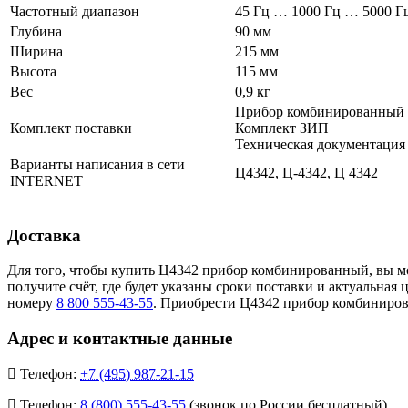
Частотный диапазон
45 Гц … 1000 Гц … 5000 Г
Глубина
90 мм
Ширина
215 мм
Высота
115 мм
Вес
0,9 кг
Прибор комбинированный
Комплект поставки
Комплект ЗИП
Техническая документация
Варианты написания в сети
Ц4342, Ц-4342, Ц 4342
INTERNET
Доставка
Для того, чтобы купить Ц4342 прибор комбинированный, вы м
получите счёт, где будет указаны сроки поставки и актуальн
номеру
8 800 555-43-55
. Приобрести Ц4342 прибор комбинирова
Адрес и контактные данные
Телефон:
+7 (495) 987-21-15
Телефон:
8 (800) 555-43-55
(звонок по России бесплатный)