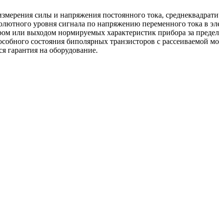
мерения силы и напряжения постоянного тока, среднеквадратич
олютного уровня сигнала по напряжению переменного тока в эл
ором или выходом нормируемых характеристик прибора за преде
особного состояния биполярных транзисторов с рассеиваемой 
я гарантия на оборудование.