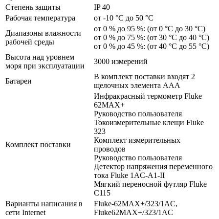
Степень защиты
IP 40
Рабочая температура
от -10 °C до 50 °C
от 0 % до 95 %: (от 0 °C до 30 °C)
Диапазоны влажности
от 0 % до 75 %: (от 30 °C до 40 °C)
рабочей среды
от 0 % до 45 %: (от 40 °C до 55 °C)
Высота над уровнем
3000 измерений
моря при эксплуатации
В комплект поставки входят 2
Батареи
щелочных элемента AAA
Инфракрасный термометр Fluke
62MAX+
Руководство пользователя
Токоизмерительные клещи Fluke
323
Комплект измерительных
Комплект поставки
проводов
Руководство пользователя
Детектор напряжения переменного
тока Fluke 1AC-A1-II
Мягкий переносной футляр Fluke
C115
Варианты написания в
Fluke-62MAX+/323/1AC,
сети Internet
Fluke62MAX+/323/1AC