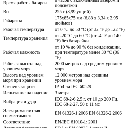
8 часов с включенным лазером и
Время работы батареи
подсветкой
Вес
255 г (8,99 унций)
175x85x75 мм (6,88 x 3,34 x 2,95
Габариты
дюймов)
Рабочая температура
от 0 °C до 50 °C (от 32 °F до 122 °F)
от -20 °C до 60 °C (от -4 °F до 140
Температура хранения
°F) без батарейки
от 10 % до 90 % без конденсации,
Рабочая влажность
при температуре менее 30 °C (86
°F)
Рабочая высота над
2000 метров над средним уровнем
уровнем моря
моря
Высота над уровнем
12 000 метров над средним
моря при хранении
уровнем моря
Степень защиты
IP 54 на IEC 60529
Испытание на падение
3 метра
IEC 68-2-6 2,5 г, от 10 до 200 Гц,
Вибрация и удар
IEC 68-2-27, 50 г, 11 мс
Электромагнитная
EN 61326-1:2006 EN 61326-2:2006
совместимость
Соответствие
EN/IEC 61010-1: 2001