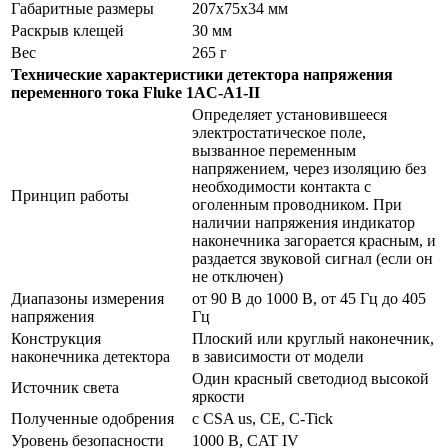
Габаритные размеры
207x75x34 мм
Раскрыв клещей
30 мм
Вес
265 г
Технические характеристики детектора напряжения
переменного тока Fluke 1AC-A1-II
Определяет установившееся
электростатическое поле,
вызванное переменным
напряжением, через изоляцию без
необходимости контакта с
Принцип работы
оголенным проводником. При
наличии напряжения индикатор
наконечника загорается красным, и
раздается звуковой сигнал (если он
не отключен)
Диапазоны измерения
от 90 В до 1000 В, от 45 Гц до 405
напряжения
Гц
Конструкция
Плоский или круглый наконечник,
наконечника детектора
в зависимости от модели
Один красный светодиод высокой
Источник света
яркости
Полученные одобрения
c CSA us, CE, C-Tick
Уровень безопасности
1000 В, CAT IV