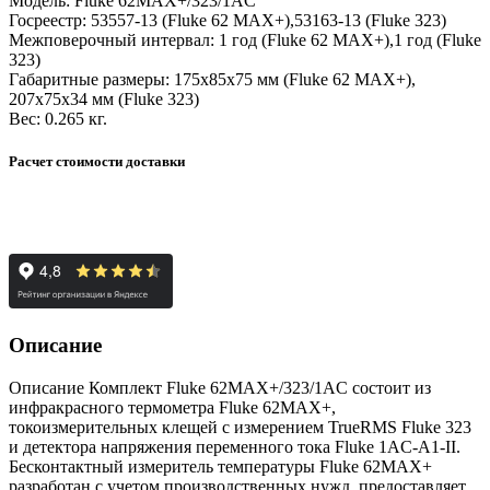
Модель:
Fluke 62MAX+/323/1AC
Госреестр:
53557-13 (Fluke 62 MAX+),53163-13 (Fluke 323)
Межповерочный интервал:
1 год (Fluke 62 MAX+),1 год (Fluke
323)
Габаритные размеры:
175x85x75 мм (Fluke 62 MAX+),
207х75х34 мм (Fluke 323)
Вес:
0.265 кг.
Расчет стоимости доставки
Описание
Описание Комплект Fluke 62MAX+/323/1AC состоит из
инфракрасного термометра Fluke 62MAX+,
токоизмерительных клещей с измерением TrueRMS Fluke 323
и детектора напряжения переменного тока Fluke 1AC-A1-II.
Бесконтактный измеритель температуры Fluke 62MAX+
разработан с учетом производственных нужд, предоставляет