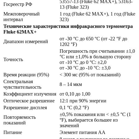
53557-13 (Fluke 62 MAX+), 53163-
Госреестр РФ
13 (Fluke 323)
Межповерочный
1 год (Fluke 62 MAX+), 1 год (Fluke
интервал
323)
Технические характеристики инфракрасного термометра
Fluke 62MAX+
от -30 °C до 650 °C (от -22 °F до
Диапазон измерений
1202 °F)
Погрешность при считывании ±1,0
°C или ±1,0% в большую сторону
Точность
от -10 °C до 0 °C: ±2,0
от -30 °C до -10 °C: ±3,0
Время реакции (95%)
< 300 мс (95% от показаний)
Спектральная
8 – 14 мкм
чувствительность
Коэффициент излучения
от 0,10 до 1,00
Оптическое разрешение
12:1 при 90% энергии
Разрешение дисплея
0,1 °C (0,2 °F)
±0,5% показания или < ±0,5 °C (1
Повторяемость
°F), выбирается большее из
показаний
значений
Питание
Элемент питания АА