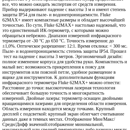
все, что можно ожидать экспертам от средств измерения.
Прибор выдерживают падение с высоты 3 м и имеют степень
защиты IP54 для пыле- и водонепроницаемости. Fluke
62MAX+ имеет компактные размеры и обладает высочайшей
точностью. По сути, Fluke 62MAX+ настолько надежный, что
это единственный ИК-термометр, с которыми можно
обращаться небрежно. Диапазон измерений инфракрасного
термометра от -30 °C до 650 °C. Точность измерения: до
±1,0%. Оптическое разрешение: 12:1. Время отклика: < 300 мс.
Пыле- и водонепроницаемость: степень защиты IP54. Прошел
тест на падение с высоты 3 метров. Эргономичный дизайн:
полное изменение корпуса для удобства руки. Компактность и
малый вес: возможность прикрепления к поясу для
инструментов или поясной петле, удобное размещение в
ящике для инструментов. К дополнительным функциям
инфракрасного термометра Fluke 62MAX+ можно отнести:
Расстояние до точки: высокоточная лазерная технология
обеспечивает большую точность и многократность
измерений. Двойные лазеры: термометр оснащен двойными
вращающимися лазерами для определения области измерения.
Область измерения находится между точками. Крупный
дисплей с подсветкой: крупный экран облегчает считывание
данных даже в темных местах. Отображение Мин/Макс/
Средн/Дифф значений:отображение минимальной,
максимальной или средней температуры либо разницы между