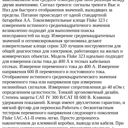
двумя значениями. Сигнал тревоги: сигналы тревоги Выс и
Низ для быстрого отображения значений, выходящих за
пределы. Питание происходит от одной стандартной
батарейки AA. Токоизмерительные клещи Fluke 323 с
измерением истинного среднеквадратичного значения
великолепно подходят для выполнения поиска
неисправностей на ходу. Измерение среднеквадратичных
значений и оптимизированная эргономика делают
измерительные клещи серии 320 лучшим инструментом для
общей диагностики для электриков, работающих на жилых и
коммерческих объектах. Модель Fluke 323 идеально подходит
для измерения силы тока до 400 А в тесных кабельных
отсеках. Измерение переменного тока до 400 A. Измерение
напряжения 600 В переменного и постоянного тока.
Отображение истинного среднеквадратического значения
переменного тока или напряжения при измерении
нелинейных сигналов. Измерение сопротивления до 40 кОм с
определением целостности. Тонкий эргономичный дизайн.
Степень защиты CAT IV 300 В/CAT III 600 В. Клавиша
удержания показаний. Клещи имеют двухлетнюю гарантию, и
мягкий футляр для переноски.Работать с бесконтактным
тестером переменного напряжения следующего поколения
Fluke 1AC-A1-II очень легко. Просто дотроньтесь
наконечником до клеммной коробки, вывода или кабеля. При