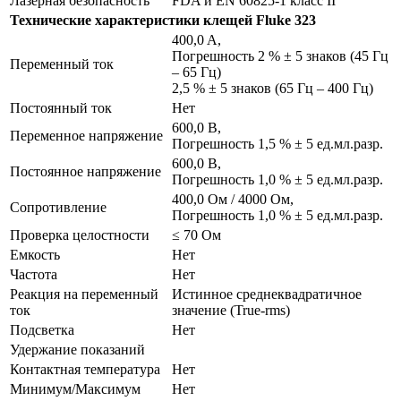
Лазерная безопасность
FDA и EN 60825-1 класс II
Технические характеристики клещей Fluke 323
400,0 A,
Погрешность 2 % ± 5 знаков (45 Гц
Переменный ток
– 65 Гц)
2,5 % ± 5 знаков (65 Гц – 400 Гц)
Постоянный ток
Нет
600,0 В,
Переменное напряжение
Погрешность 1,5 % ± 5 ед.мл.разр.
600,0 В,
Постоянное напряжение
Погрешность 1,0 % ± 5 ед.мл.разр.
400,0 Ом / 4000 Ом,
Сопротивление
Погрешность 1,0 % ± 5 ед.мл.разр.
Проверка целостности
≤ 70 Ом
Емкость
Нет
Частота
Нет
Реакция на переменный
Истинное среднеквадратичное
ток
значение (True-rms)
Подсветка
Нет
Удержание показаний
Контактная температура
Нет
Минимум/Максимум
Нет