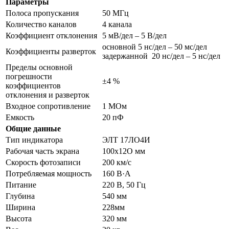
Параметры
Полоса пропускания
50 МГц
Количество каналов
4 канала
Коэффициент отклонения
5 мВ/дел – 5 В/дел
основной 5 нс/дел – 50 мс/дел
Коэффициенты разверток
задержанной 20 нс/дел – 5 нс/дел
Пределы основной
погрешности
±4 %
коэффициентов
отклонения и разверток
Входное сопротивление
1 МОм
Емкость
20 пФ
Общие данные
Тип индикатора
ЭЛТ 17ЛО4И
Рабочая часть экрана
100х12О мм
Скорость фотозаписи
200 км/с
Потребляемая мощность
160 В·А
Питание
220 В, 50 Гц
Глубина
540 мм
Ширина
228мм
Высота
320 мм