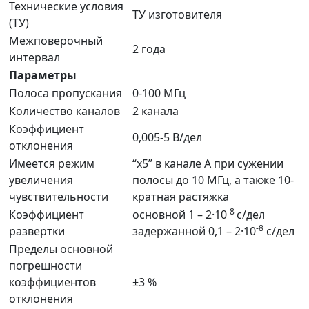
Технические условия
ТУ изготовителя
(ТУ)
Межповерочный
2 года
интервал
Параметры
Полоса пропускания
0-100 МГц
Количество каналов
2 канала
Коэффициент
0,005-5 В/дел
отклонения
Имеется режим
“х5” в канале А при сужении
увеличения
полосы до 10 МГц, а также 10-
чувствительности
кратная растяжка
-8
Коэффициент
основной 1 – 2·10
с/дел
-8
развертки
задержанной 0,1 – 2·10
с/дел
Пределы основной
погрешности
коэффициентов
±3 %
отклонения