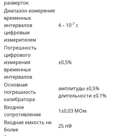
разверток
Диапазон измерения
временных
-7
интервалов
4 – 10
с
цифровым
измерителем
Погрешность
цифрового
измерения
±0,5%
временных
интервалов
Основная
амплитуды ±0,5%
погрешность
длительности ±0,1%
калибратора
Входное
1±0,03 МОм
сопротивление
Входная емкость не
25 пФ
более