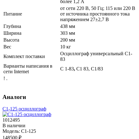
более 1,2 А
от сети 220 В, 50 Гц; 115 или 220 В
Питание
от источника простоянного тока
напряжением 27±2,7 В
Глубина
438 мм
Ширина
303 мм
Высота
200 мм
Вес
10 кг
Осциллограф универсальный С1-
Комплект поставки
83
Варианты написания в
С 1-83
,
С1 83, С1/83
сети Internet
! .
Аналоги
С1-125 осциллограф
1012495
В наличии
Модель:
С1-125
148500 ₽