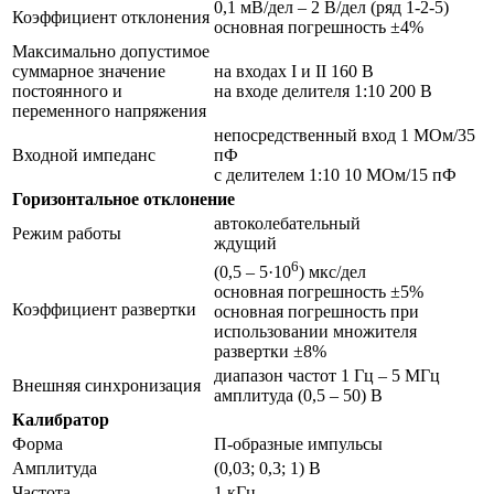
0,1 мВ/дел – 2 В/дел (ряд 1-2-5)
Коэффициент отклонения
основная погрешность ±4%
Максимально допустимое
суммарное значение
на входах I и II 160 В
постоянного и
на входе делителя 1:10 200 В
переменного напряжения
непосредственный вход 1 MОм/35
Входной импеданс
пФ
с делителем 1:10 10 MОм/15 пФ
Горизонтальное отклонение
автоколебательный
Режим работы
ждущий
6
(0,5 – 5·10
) мкс/дел
основная погрешность ±5%
Коэффициент развертки
основная погрешность при
использовании множителя
развертки ±8%
диапазон частот 1 Гц – 5 МГц
Внешняя синхронизация
амплитуда (0,5 – 50) В
Калибратор
Форма
П-образные импульсы
Амплитуда
(0,03; 0,3; 1) В
Частота
1 кГц