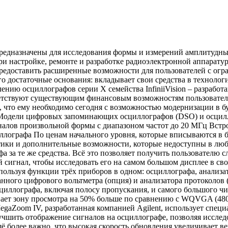
ографом с невысокой скоростью обновления. Более глубокая память для более длительного захвата сигналов Используя глубокую (до 4 Мвыб) память MegaZoom IV, можно захватывать длинные, неповторяющиеся сигналы, сохраняя высокую частоту дискретизации, а затем быстро увеличивать интересующий участок сигнала. Осциллографы серии Х семейства InfiniiVision оптимизируют измерения, в которых задействована глубокая память, используя технические решения архитектуры MegaZoom IV, для выбора наиболее эффективного сочетания частоты дискретизации, глубины памяти и скорости обновления сигналов. Хотя может показаться, что чем больше глубина памяти, тем лучше, использование глубокой памяти многих других осциллографов, представленных на рынке, означает для пользователя необходимость принимать компромиссные решения. Осциллографы с глубокой памятью обычно имеют более высокую цену и требуют дополнительного времени для обработки более длинной записи собранных данных в памяти. Обычно это означает, что скорость обновления сигналов замедляется, иногда довольно значительно. По этой причине большинство других осциллографов имеют ручную установку глубины памяти, а типичная установка глубины памяти, используемая по умолчанию, обычно относительно небольшая (от 10 до 100 Квыб). Если в этих осциллографах требуется использовать глубокую память, необходимо сначала включить её и заниматься проблемой скорости обновления. Поэтому пользователь должен точно знать, когда ему важно использовать глубокую память, а когда нет. Технические решения, реализованные в эксклюзивной архитектуре глубокой памяти MegaZoom IV компании Agilent, автоматически выбирают большую глубину памяти, когда это необходимо для поддержания высокой частоты дискретизации, сохраняя при этом также высокую скорость обновления. Технические решения, использованные компанией Agilent Архитектура глубокой памяти MegaZoom IV, разработанная компанией Agilent, использует специализированные СБИС и позволяет объединить возможности осциллографа, логического анализатора (анализ временных диаграмм), анализатор протоколов и встроенный генератор функций в компактном конструктиве по приемлемой цене. Четвёртое поколение глубокой памяти MegaZoom обеспечивает самую высокую в отрасли скорость обновления сигналов в сочетании с самой глубокой памятью, обеспечивающей быструю реакцию. Лучшие осциллографы в своём классе Осциллографы семейства InfiniiVision имеют самую глубокую память до 100 Квыб в своём классе, которая реализована в соответствии с патентованной архитектурой MegaZoom IV, разработанной компанией Agilent. Эта память всегда включена и обеспечивает быструю реакцию, реализуя самые высокие в отрасли скорости обновления до 50000 осциллограмм/c, которые не ухудшаются при включении измерений или добавлении цифровых каналов. Осциллографы серии 2000X обеспечивают 23 вида автоматических измерений. Обзор моделей осциллографов серий 2000Х и 3000Х семейства InfiniiVision компании Agilent Характеристика Серия 2000Х Серия 3000Х Число аналоговых каналов 2 или 4 аналоговых канала 2 или 4 аналоговых канала Полоса пропускания (с возможностью модернизации) 70, 100, 200 МГц 100, 200, 350, 500 МГц, 1 ГГц Частота дискретизации (для каждого канала/ для половины каналов в режиме чередования 1 Гвыб/с 2 Гвыб/с 2 Гвыб/с (2,5 Гвыб/с – модели с полосой 1 ГГц) 4 Гвыб/с (5 Гвыб/с – модели с полосой 1 ГГц) Глубина памяти 100 Квыб (стандартная комплектация) 2 Mвыб (станд. компл.) 4 Mвыб (опция) Скорость обновления отображения сигналов 50000 осциллограмм/c 1000000 осциллограмм/c Цифровые каналы анализа в