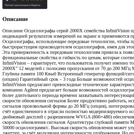
Описание
Описание Осциллографы серий 2000X семейства InfiniiVision предназначены для исследования формы и измерений амплитудных и временных параметров электрических сигналов с индикацией результатов измерений на экране и применяются при настройке, ремонте и разработке радиоэлектронной аппаратуры, проведении исследовательских и испытательных работ. Осциллографы, использующие передовые технологии, чтобы предоставить расширенные возможности для пользователей с ограниченным бюджетом Компания Agilent является самым быстрорастущим производителем осциллографов, имея для этого достаточные основания: вкладывает свои средства в технологии, чтобы решать проблемы измерений своих пользователей. Эта приверженность к передовым технологиям привела к появлению осциллографов серии Х семейства InfiniiVision – разработанных, чтобы обеспечить максимальную отдачу, функциональные свойства и гибкость по ценам, которые соответствуют существующим финансовым возможностям пользователя. Модельный ряд осциллографов серии Х семейства InfiniiVision – гарантирует, что пользователь получит именно то, что ему необходимо сегодня с возможностью модернизации в будущем Особенности Осциллографы серии “Agilent InfiniiVision 2000X” 12 моделей с полосами пропускания от 70 до 200 МГц Модели цифровых запоминающих осциллографов (DSO) и осциллографов смешанных сигналов (MSO): 8 цифровых каналов Глубина памяти 100 Квыб Встроенный генератор функций/сигналов произвольной формы с диапазоном частот до 20 MГц Встроенный цифровой вольтметр Измерительные приложения (опции) Гарантийный срок – 3 года Больше возможностей осциллографа По ценам начального уровня, которые вписываются в бюджет пользователя, осциллографы серий 2000Х семейства InfiniiVision предлагают превосходные технические характеристики и дополнительные возможности, которые недоступны в любом другом осциллографе этого класса. Передовая технология компании Agilent предлагает больше возможностей осциллографа за те же средства. Всё это позволяет получить пользователю следующие преимущества. С большим разрешением и в течение более длительного периода времени захватывать интересующий сигнал, чтобы исследовать его на самом большом дисплее в своём классе, используя самую глубокую память и самые высокие скорости обновления сигналов Более продуктивно работать, используя функции трёх приборов в одном: осциллографа, анализатора временных диаграмм, встроенного генератора функций/сигналов произвольной формы до 20 МГц (опция), интегрированного цифрового вольтметра (опция) и анализатора протоколов (опция) Получить более надёжную защиту своих инвестиций за счёт единственного в отрасли полностью модернизируемого осциллографа, включая полосу пропускания, и самого большого числа измерительных приложений. Самый большой дисплей 8.57 дюймовый дисплей с разрешением WVGA (800×480) обеспечивает зону просмотра на 50% больше по сравнению с WQVGA (480×240) за счёт увеличения разрешения в 4 раза Самая высокая скорость обновления сигналов Архитектура глубокой памяти MegaZoom IV, разработанная компанией Agilent, использует специализированные СБИС и реализует скорость обновления до 50000 осциллограмм/с. Высокая скорость обновления может улучшить отображение сигналов на осциллографе, позволяя исследовать едва различимые детали сигнала, такие как шум или джиттер, за счёт модуляции интенсивности отображения. Но ещё более важно, что высокая скорость обновления увеличивает вероятность захвата случайных и редких событий, которые не были бы захвачены осцилл