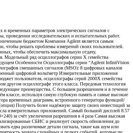
ременных диаграмм 8 на моделях MSO или после апгрейда (опция) 16 на моделях MSO или после апгрейда (опция) Встроенный генератор функций/ сигналов произвольной формы до 20 MГц (WaveGen) Да (опция), без сигналов произвольной формы Да (опция) с возможностью генерации сигналов произвольной формы Интегрированный цифровой вольтметр Да (опция) Да (опция) Поиск и навигация Нет Да Анализ протоколов последовательных шин Нет Да (несколько опций) Сегментированная память Да (опция) Да (опция) Испытание на соответствие маске Да (опция) Да (опция) Интерфейс AutoProbe Нет Да Измерение и анализ параметров мощности Нет Да (опция) Расширенные математические функции с данными сигналов Нет Да (опция) Единственный в отрасли прибор с возможностью апгрейда до осциллографа смешанных сигналов (MSO) в процессе эксплуатации Осциллографы серии 2000Х являются первыми приборами в своём классе, которые имеют встроенный анализатор временных диаграмм, который может быть включен в процессе эксплуатации. Цифровые сигналы повсеместно используются в современных схемах, и традиционные 2- и 4- канальные осциллографы не всегда обеспечивают достаточное число каналов в распоряжение пользователя. Используя дополнительные 8 логических каналов интегрированного анализатора временных диаграмм, пользователь может иметь до 20 каналов, объединённых единой временной базой, схемой запуска и памятью сбора данных, с возможностью их просмотра на одном и том же приборе. Купив сначала 2- или 4- канальный осциллограф, пользователь может в любое время самостоятельно модернизировать его до осциллографа смешанных сигналов, используя лицензию, чтобы включить эти 8 логических каналов интегрированного анализатора временных диаграмм. Эксклюзивный в отрасли встроенный генератор функций/сигналов произвольной формы с диапазоном частот до 20 МГц Впервые в отрасли осциллографы серий 2000Х предлагают встроенный генератор функций/сигналов произвольной формы с диапазоном частот до 20 МГц. Встроенный генератор функций обеспечивает генерацию следующих сигналов: синусоидальный, прямоугольный, пилообразный, импульсный, напряжение постоянного тока, sin(x)/x, с экспоненциальным фронтом/срезом, кардиосигнал, колоколообразный импульс и шум. Интегрированный цифровой вольтметр Впервые в отрасли осциллографы серий 2000Х предлагают 3- разрядный цифровой вольтметр и 5- разрядный частотомер, интегрированные внутри осциллографа. Вольтметр работает, используя те же самые пробники осциллографических каналов, но при этом его измерения не связаны с системой запуска осциллографа. Таким образом, как измерения вольтметра, так и измерения осциллографа в соответствии с условиями запуска, можно проводить, используя одно и тоже подключение к ИУ. Результаты измерения вольтметра всегда отображаются, позволяя пользователю всегда иметь их под рукой. Возможности модернизации Проекты требуют изменений, но традиционные осциллографы имеют фиксированные возможности – пользова