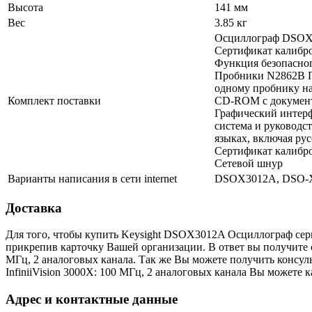
Высота
141 мм
Вес
3.85 кг
Осциллограф DSO
Сертификат калибр
Функция безопасно
Пробники N2862B П
одному пробнику н
Комплект поставки
CD-ROM с документ
Графический интерф
система и руководс
языках, включая ру
Сертификат калибр
Сетевой шнур
Варианты написания в сети internet
DSOX3012A, DSO-
Доставка
Для того, чтобы купить Keysight DSOX3012A Осциллограф серии
прикрепив карточку Вашей организации. В ответ вы получите сч
МГц, 2 аналоговых канала. Так же Вы можете получить консу
InfiniiVision 3000X: 100 МГц, 2 аналоговых канала Вы можете к
Адрес и контактные данные