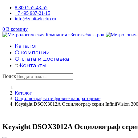
8 800 555-43-55
+7 495 987-21-15
info@zenit-electro.ru
0
В корзину
Каталог
О компании
Оплата и доставка
Контакты
">
Поиск
Каталог
Осциллографы цифровые лабораторные
Keysight DSOX3012A Осциллограф серии InfiniiVision 30
Keysight DSOX3012A Осциллограф серии 