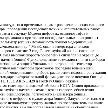
амплитудных и временных параметров электрических сигналов
уры, проведении исследовательских и испытательных работ.
ллограмм в секунду Модели цифровых осциллографов и
мы для анализа протоколов последовательных шин (опции)
 вольтметр (опция) Возможность полной модернизации
комплектации до 4 Мвыб, опции генератора сигналов
срок гарантии: 3 года Более глубокий анализ сигналов
амая высокая скорость обновления сигналов на экране: до 1
ой памяти (опция) Функциональные возможности пяти приборов
ользованием опции) Уникальный встроенный генератор
ратным анализатором протоколов последовательных шин
полной модернизации прибора: расширение полосы пропускания
в стандартной/произвольной формы уже после покупки Опции
L-STD 1553, ARINC 429 и FlexRay Опции режима
дартов телевидения высокой чёткости HDTV Опция приложения
я глубокая память и самая высокая скорость обновления
м: осциллографа, логического анализатора (опция),
енного цифрового мультиметра (опция). Запуск по сигналам и
орые используют передачу данных по последовательной шине.
-Электро, вам предоставляется гарантия на оборудование.