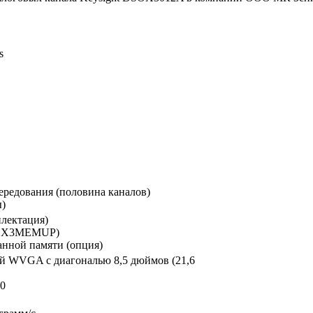
s
чередования (половина каналов)
ы)
плектация)
SOX3MEMUP)
нной памяти (опция)
й WVGA с диагональю 8,5 дюймов (21,6
80