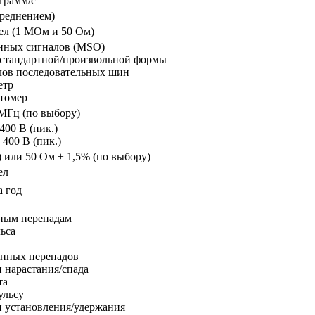
грамм/с
усреднением)
дел (1 МОм и 50 Ом)
нных сигналов (MSO)
 стандартной/произвольной формы
лов последовательных шин
етр
отомер
МГц (по выбору)
400 В (пик.)
 400 В (пик.)
 или 50 Ом ± 1,5% (по выбору)
ел
а год
ьным перепадам
ьса
анных перепадов
 нарастания/спада
та
ульсу
 установления/удержания