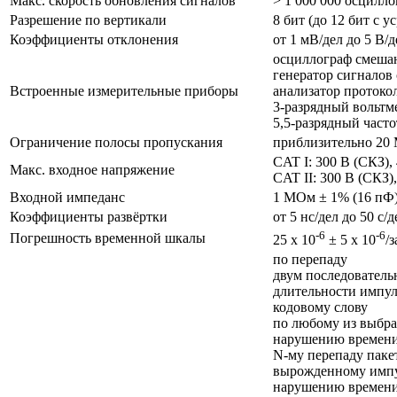
Макс. скорость обновления сигналов
> 1 000 000 осцилло
Разрешение по вертикали
8 бит (до 12 бит с 
Коэффициенты отклонения
от 1 мВ/дел до 5 В/
осциллограф смеша
генератор сигналов
Встроенные измерительные приборы
анализатор протоко
3-разрядный вольтм
5,5-разрядный част
Ограничение полосы пропускания
приблизительно 20 
CAT I: 300 В (СКЗ), 
Макс. входное напряжение
CAT II: 300 В (СКЗ),
Входной импеданс
1 MОм ± 1% (16 пФ)
Коэффициенты развёртки
от 5 нс/дел до 50 с/д
-6
-6
Погрешность временной шкалы
25 х 10
± 5 х 10
/з
по перепаду
двум последовател
длительности импул
кодовому слову
по любому из выбр
нарушению времени
N-му перепаду паке
вырожденному имп
нарушению времени