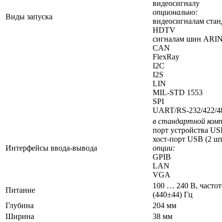
видеосигналу
опционально:
Виды запуска
видеосигналам стан
HDTV
сигналам шин ARIN
CAN
FlexRay
I2C
I2S
LIN
MIL-STD 1553
SPI
UART/RS-232/422/4
в стандартной ком
порт устройства USB
хост-порт USB (2 шт
Интерфейсы ввода-вывода
опции:
GPIB
LAN
VGA
100 … 240 В, частот
Питание
(440±44) Гц
Глубина
204 мм
Ширина
38 мм