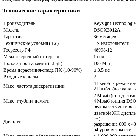
Технические характеристики
Производитель
Keysight Technologie
Модель
DSOX3012A
Гарантия
36 месяцев
Технические условия (ТУ)
ТУ изготовителя
Госреестр РФ
48998-12
Межповерочный интервал
1 год
Полоса пропускания (–3 дБ)
100 МГц
Время нарастания/спада ПХ (10-90%)
≤ 3,5 нс
Входные каналы
2
4 Гвыб/с в режиме 
Макс. частота дискретизации
2 Гвыб/с (все канал
2 Мвыб (станд. ком
Макс. глубина памяти
4 Мвыб (опция D
режим сегментирова
цветной ЖК-диспле
см)
Дисплей
разрешение 800 х 4
64 уровня яркости