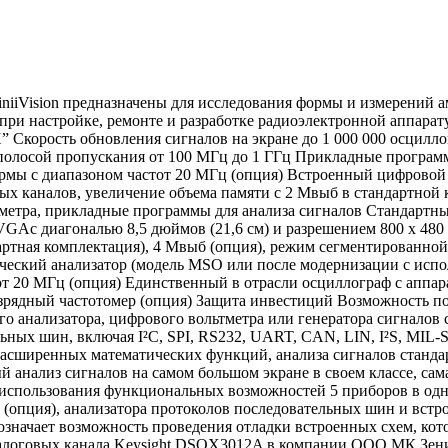
niiVision предназначены для исследования формы и измерений 
при настройке, ремонте и разработке радиоэлектронной аппарат
0X” Скорость обновления сигналов на экране до 1 000 000 осци
полосой пропускания от 100 МГц до 1 ГГц Прикладные програм
рмы c диапазоном частот 20 МГц (опция) Встроенный цифровой
х каналов, увеличение объема памяти с 2 Мвыб в стандартной 
тра, прикладные программы для анализа сигналов Стандартный 
Aс диагональю 8,5 дюймов (21,6 см) и разрешением 800 х 480 С
дартная комплектация), 4 Мвыб (опция), режим сегментированн
ческий анализатор (модель MSO или после модернизации с исп
от 20 МГц (опция) Единственный в отрасли осциллограф с аппа
азрядный частотомер (опция) Защита инвестиций Возможность 
го анализатора, цифрового вольтметра или генератора сигнало
льных шин, включая I²C, SPI, RS232, UART, CAN, LIN, I²S, MI
 расширенных математических функций, анализа сигналов стан
 анализ сигналов на самом большом экране в своем классе, сама
т использования функциональных возможностей 5 приборов в одно
(опция), анализатора протоколов последовательных шин и встро
значает возможность проведения отладки встроенных схем, кот
аналоговых канала Keysight DSOX3012A в компании ООО МК Зенит