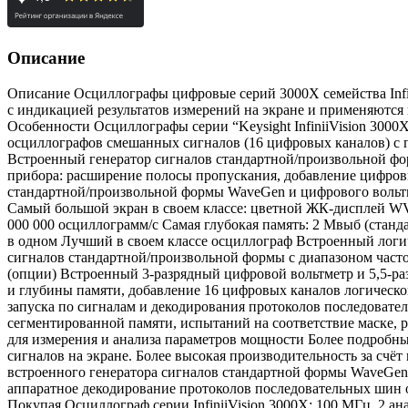
Описание
Описание Осциллографы цифровые серий 3000X семейства Infi
с индикацией результатов измерений на экране и применяются 
Особенности Осциллографы серии “Keysight InfiniiVision 300
осциллографов смешанных сигналов (16 цифровых каналов) с 
Встроенный генератор сигналов стандартной/произвольной фо
прибора: расширение полосы пропускания, добавление цифровы
стандартной/произвольной формы WaveGen и цифрового вольтме
Самый большой экран в своем классе: цветной ЖК-дисплей WVG
000 000 осциллограмм/с Самая глубокая память: 2 Мвыб (стан
в одном Лучший в своем классе осциллограф Встроенный логи
сигналов стандартной/произвольной формы с диапазоном част
(опции) Встроенный 3-разрядный цифровой вольтметр и 5,5-р
и глубины памяти, добавление 16 цифровых каналов логическо
запуска по сигналам и декодирования протоколов последовате
сегментированной памяти, испытаний на соответствие маске,
для измерения и анализа параметров мощности Более подробный
сигналов на экране. Более высокая производительность за счё
встроенного генератора сигналов стандартной формы WaveGen 
аппаратное декодирование протоколов последовательных шин о
Покупая Осциллограф серии InfiniiVision 3000X: 100 МГц, 2 