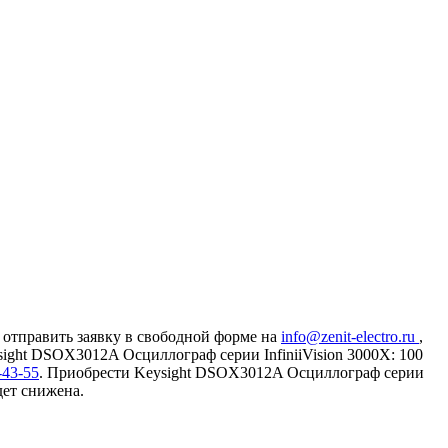
 отправить заявку в свободной форме на
info@zenit-electro.ru
,
sight DSOX3012A Осциллограф серии InfiniiVision 3000X: 100
-43-55
. Приобрести Keysight DSOX3012A Осциллограф серии
дет снижена.