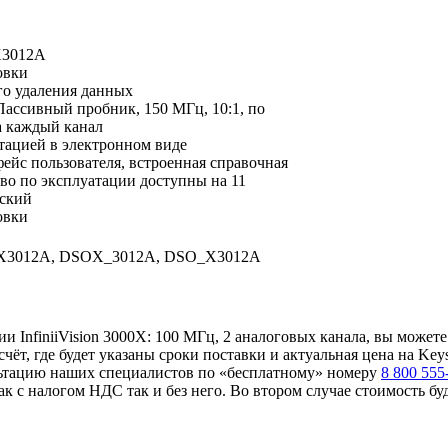
X3012A
овки
го удаления данных
ассивный пробник, 150 МГц, 10:1, по
а каждый канал
ацией в электронном виде
ейс пользователя, встроенная справочная
тво по эксплуатации доступны на 11
сский
овки
X3012A, DSOX_3012A, DSO_X3012A
 InfiniiVision 3000X: 100 МГц, 2 аналоговых канала, вы можете
ёт, где будет указаны сроки поставки и актуальная цена на Key
льтацию наших специалистов по «бесплатному» номеру
8 800 555
ак с налогом НДС так и без него. Во втором случае стоимость бу