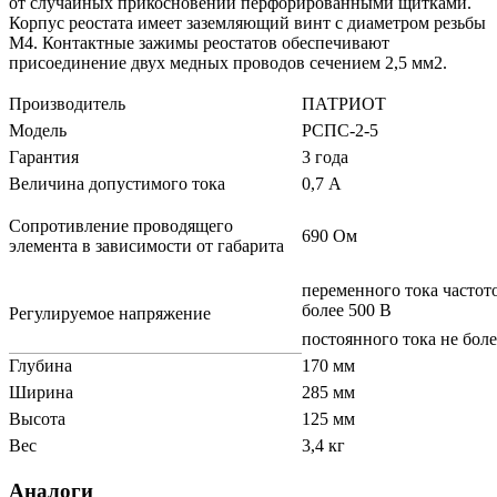
от случайных прикосновений перфорированными щитками.
Корпус реостата имеет заземляющий винт с диаметром резьбы
М4. Контактные зажимы реостатов обеспечивают
присоединение двух медных проводов сечением 2,5 мм2.
Производитель
ПАТРИОТ
Модель
РСПС-2-5
Гарантия
3 года
Величина допустимого тока
0,7 А
Сопротивление проводящего
690 Ом
элемента в зависимости от габарита
переменного тока частот
более 500 В
Регулируемое напряжение
постоянного тока не боле
Глубина
170 мм
Ширина
285 мм
Высота
125 мм
Вес
3,4 кг
Аналоги