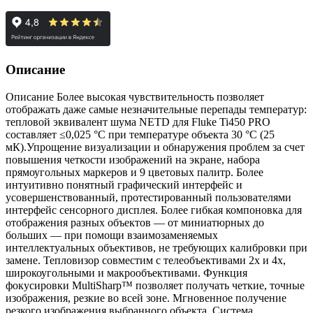
Описание
Описание Более высокая чувствительность позволяет
отображать даже самые незначительные перепады температур:
тепловой эквивалент шума NETD для Fluke Ti450 PRO
составляет ≤0,025 °C при температуре объекта 30 °C (25
мК).Упрощение визуализации и обнаружения проблем за счет
повышения четкости изображений на экране, набора
прямоугольных маркеров и 9 цветовых палитр. Более
интуитивно понятный графический интерфейс и
усовершенствованный, протестированный пользователями
интерфейс сенсорного дисплея. Более гибкая компоновка для
отображения разных объектов — от миниатюрных до
больших — при помощи взаимозаменяемых
интеллектуальных объективов, не требующих калибровки при
замене. Тепловизор совместим с телеобъективами 2x и 4x,
широкоугольными и макрообъективами. Функция
фокусировки MultiSharp™ позволяет получать четкие, точные
изображения, резкие во всей зоне. Мгновенное получение
резкого изображения выбранного объекта. Система