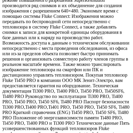
режиме повышенного разрешения SuperResolution
производится ряд снимков и их объединение для создания
изображения с разрешением 640×480. Экономьте время с
помощью системы Fluke Connect: Изображения можно
передавать по беспроводной сети непосредственно с
тепловизора в систему Fluke Connect, а также добавлять
снимки к записи для конкретной единицы оборудования в
базе данных или к наряду на производство работ.
Возможность доступа к данным о техническом обслуживании
непосредственно с места проведения обследования, из офиса
или из-за пределов объекта позволяет быстро принимать
решения и организовать совместную работу членов группы в
реальном масштабе времени. Также можно транслировать
изображение тепловизора на смартфон или ПК и
дистанционно управлять тепловизором. Покупая тепловизор
Fluke Ti450 PRO в компании ООО МК Зенит-Электро, вам
предоставляется гарантия на оборудование. Техническая
документация Ti300 PRO, Ti400 PRO, Ti450 PRO, Ti450SF6,
Ti480 PRO Руководство по эксплуатации Ti300 PRO, Ti400
PRO, Ti450 PRO, Ti450 SF6, Ti480 PRO Паспорт безопасности
Ti300 PRO,Ti400 PRO,Ti401 PRO, Ti450 PRO, Ti450 SF6, Ti480
PRO Краткий справочник (ENG) Ti450 PRO, Ti450 SF6, Ti480
PRO Положение об энергозависимости памяти Ti480 PRO,
Ti450 PRO, Ti400 PRO и Ti300 PRO Технические данные Пять
усовершенствованных функций тепловизоров Fluke