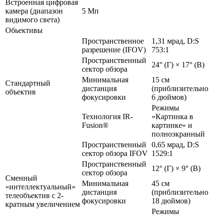
Встроенная цифровая
камера (диапазон
5 Мп
видимого света)
Обьективы
Пространственное
1,31 мрад, D:S
разрешение (IFOV)
753:1
Пространственный
24° (Г) × 17° (В)
сектор обзора
Минимальная
15 см
Стандартный
дистанция
(приблизительно
объектив
фокусировки
6 дюймов)
Режимы
Технология IR-
«Картинка в
Fusion®
картинке» и
полноэкранный
Пространственный
0,65 мрад, D:S
сектор обзора IFOV
1529:1
Пространственный
12° (Г) × 9° (В)
сектор обзора
Сменный
Минимальная
45 см
«интеллектуальный»
дистанция
(приблизительно
телеобъектив с 2-
фокусировки
18 дюймов)
кратным увеличением
Режимы