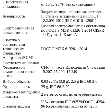
Относительная
от 10 до 95 % (без конденсации)
влажность
Защита от перенапряжения категории
Безопасность
II, степень загрязнения 2 по ГОСТ
12.2.091-2012 (IEC 61010-1:2001)
Базовая электромагнитная обстановка
Электромагнитная
по ГОСТ Р МЭК 61326-1-2014 CISPR
совместимость
11: Группа 1, Класс A
Отметка о
соответствии
техническим
ГОСТ Р МЭК 61326-1-2014
стандартам
Австралии (RCM)
Соответствие нормам
Федеральной
CFR 47, часть 15, подчасть C, разделы
комиссии по связи
15.207, 15.209, 15.249
США
Вибростойкость
0,03 г2/Гц (3,8 g), 2,5 g IEC 68-2-6
Ударопрочность
25 g, IEC 68-2-29
Выдерживает падение
2 метра со стандартным объективом
с высоты
IP54 согласно IEC 60529/ГОСТ 14254-
Степень защиты
96 (ограниченная защита от пыли;