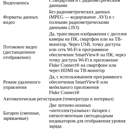
Стандартная и с радиометрическим
Видеозапись
данными
Без радиометрических данных
Форматы данных
(MPEG — кодирование .AVI) и с
видео
полными радиометрическими
данными (.IS3)
Да, трансляция изображения с дисплея
камеры на ПК, смартфон или на ТВ-
монитор. Через USB, точку доступа
Потоковое видео
или сеть Wi-Fi в программное
(дистанционное
обеспечение SmartView® на ПК; через
отображение)
точку доступа Wi-Fi в приложение
Fluke Connect® на смартфоне или
через HDMI на ТВ-монитор
Да, с использованием программного
Режим удаленного
обеспечения SmartView® или
управления
мобильного приложения
Fluke Connect®
Автоматическая регистрация (температура и интервал)
Две литиево-ионных
«интеллектуальных» батареи с
Батареи (сменные,
пятисегментным светодиодным
заряжаемые)
индикатором для отображения уровня
заряда