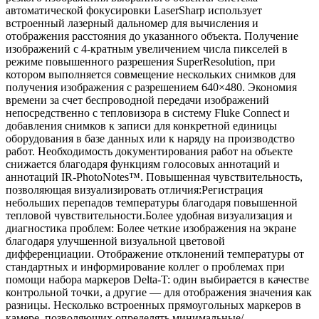
автоматической фокусировки LaserSharp использует
встроенный лазерный дальномер для вычисления и
отображения расстояния до указанного объекта. Получение
изображений с 4-кратным увеличением числа пикселей в
режиме повышенного разрешения SuperResolution, при
котором выполняется совмещение нескольких снимков для
получения изображения с разрешением 640×480. Экономия
времени за счет беспроводной передачи изображений
непосредственно с тепловизора в систему Fluke Connect и
добавления снимков к записи для конкретной единицы
оборудования в базе данных или к наряду на производство
работ. Необходимость документирования работ на объекте
снижается благодаря функциям голосовых аннотаций и
аннотаций IR-PhotoNotes™. Повышенная чувствительность,
позволяющая визуализировать отличия:Регистрация
небольших перепадов температуры благодаря повышенной
тепловой чувствительности.Более удобная визуализация и
диагностика проблем: Более четкие изображения на экране
благодаря улучшенной визуальной цветовой
дифференциации. Отображение отклонений температуры от
стандартных и информирование коллег о проблемах при
помощи набора маркеров Delta-T: один выбирается в качестве
контрольной точки, а другие — для отображения значения как
разницы. Несколько встроенных прямоугольных маркеров в
камере, позволяющих определять минимальные/