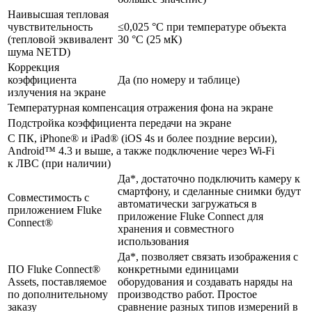
Наивысшая тепловая
чувствительность
≤0,025 °C при температуре объекта
(тепловой эквивалент
30 °C (25 мК)
шума NETD)
Коррекция
коэффициента
Да (по номеру и таблице)
излучения на экране
Температурная компенсация отражения фона на экране
Подстройка коэффициента передачи на экране
С ПК, iPhone® и iPad® (iOS 4s и более поздние версии),
Android™ 4.3 и выше, а также подключение через Wi-Fi
к ЛВС (при наличии)
Да*, достаточно подключить камеру к
смартфону, и сделанные снимки будут
Совместимость с
автоматически загружаться в
приложением Fluke
приложение Fluke Connect для
Connect®
хранения и совместного
использования
Да*, позволяет связать изображения с
ПО Fluke Connect®
конкретными единицами
Assets, поставляемое
оборудования и создавать наряды на
по дополнительному
производство работ. Простое
заказу
сравнение разных типов измерений в