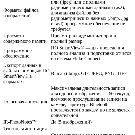
или (.jpeg) или с полными
радиометрическими данными (.is2);
Форматы файлов
для анализа файлов без
изображений
радиометрических данных (.bmp, .jpg
и .avi) программное обеспечение не
требуется
Просмотр
Просмотр в виде миниатюр и в
содержимого памяти
полный размер
ПО SmartView® — для проведения
Программное
полного анализа и подготовки отчетов
обеспечение
и система Fluke Connect
Экспорт данных в
файлы с помощью ПО
Bitmap (.bmp), GIF, JPEG, PNG, TIFF
SmartView® в
форматах:
Максимальная длительность записи
для одного изображения — 60 секунд,
возможно прослушивание записи на
Голосовая аннотация
камере; гарнитура Bluetooth
поставляется по заказу, но не является
обязательной
IR-PhotoNotes™
Да (5 изображений)
Текстовая аннотация