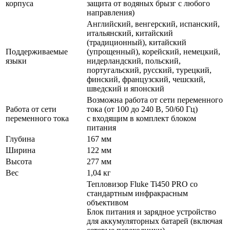
корпуса
защита от водяных брызг с любого
направления)
Английский, венгерский, испанский,
итальянский, китайский
(традиционный), китайский
Поддерживаемые
(упрощенный), корейский, немецкий,
языки
нидерландский, польский,
португальский, русский, турецкий,
финский, французский, чешский,
шведский и японский
Возможна работа от сети переменного
Работа от сети
тока (от 100 до 240 В, 50/60 Гц)
переменного тока
с входящим в комплект блоком
питания
Глубина
167 мм
Ширина
122 мм
Высота
277 мм
Вес
1,04 кг
Тепловизор Fluke Ti450 PRO со
стандартным инфракрасным
объективом
Блок питания и зарядное устройство
для аккумуляторных батарей (включая