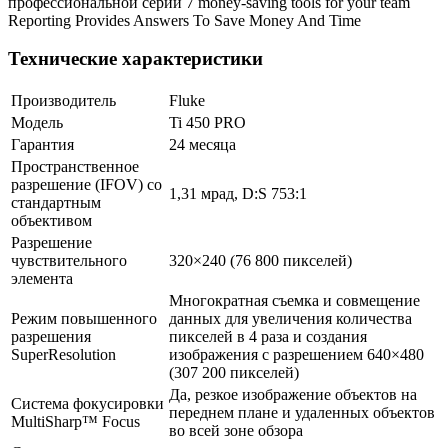
профессиональной серии 7 money-saving tools for your team
Reporting Provides Answers To Save Money And Time
Технические характеристики
Производитель
Fluke
Модель
Ti 450 PRO
Гарантия
24 месяца
Пространственное
разрешение (IFOV) со
1,31 мрад, D:S 753:1
стандартным
объективом
Разрешение
чувствительного
320×240 (76 800 пикселей)
элемента
Многократная съемка и совмещение
Режим повышенного
данных для увеличения количества
разрешения
пикселей в 4 раза и создания
SuperResolution
изображения с разрешением 640×480
(307 200 пикселей)
Да, резкое изображение объектов на
Система фокусировки
переднем плане и удаленных объектов
MultiSharp™ Focus
во всей зоне обзора