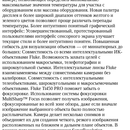
максимальные значения температуры для участка с
оборудованием или массива оборудования. Новая палитра
дисплея и более широкий диапазон оттенков желтого и
зеленого цветов позволяют проще различать перепады
температуры. Более интуитивно понятный графический
интерфейс: Усовершенствованный, протестированный
пользователями интерфейс сенсорного экрана улучшает
текущие стили и более интуитивно понятен. Повышенная
гибкость для визуализации объектов — от миниатюрных до
больших: Совместимость со всеми интеллектуальными ИК-
объективами Fluke. Возможность захвата целей с
использованием макросъемки, телефотографии и
широкоугольной съемки. Интеллектуальные линзы Fluke
взаимозаменяемы между совместимыми камерами без
калибровки. Совместимость с интеллектуальными
телеобъективами, широкоугольными и макросъемочными
объективами. Fluke Ti450 PRO поможет забыть о
фокусировке. Использование системы фокусировки
MultiSharp™ Focus позволяет получать изображения,
сфокусированные во всей зоне обзора, даже если вначале
изображение выбранного объекта было полностью
расплывчатым. Камера делает несколько снимков и
объединяет их для создания четкого, резкого изображения
расположенных на ближнем и дальнем плане объектов. В