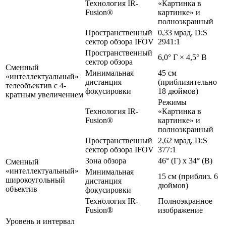
Технология IR-
«Картинка в
Fusion®
картинке» и
полноэкранный
Пространственный
0,33 мрад, D:S
сектор обзора IFOV
2941:1
Пространственный
6,0° Г × 4,5° В
сектор обзора
Сменный
Минимальная
45 см
«интеллектуальный»
дистанция
(приблизительно
телеобъектив с 4-
фокусировки
18 дюймов)
кратным увеличением
Режимы
Технология IR-
«Картинка в
Fusion®
картинке» и
полноэкранный
Пространственный
2,62 мрад, D:S
сектор обзора IFOV
377:1
Зона обзора
46° (Г) x 34° (В)
Сменный
«интеллектуальный»
Минимальная
15 см (приблиз. 6
широкоугольный
дистанция
дюймов)
объектив
фокусировки
Технология IR-
Полноэкранное
Fusion®
изображение
Уровень и интервал