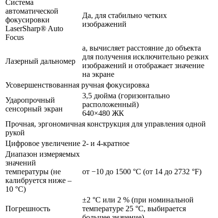
Система
автоматической
Да, для стабильно четких
фокусировки
изображений
LaserSharp® Auto
Focus
а, вычисляет расстояние до объекта
для получения исключительно резких
Лазерный дальномер
изображений и отображает значение
на экране
Усовершенствованная ручная фокусировка
3,5 дюйма (горизонтально
Ударопрочный
расположенный)
сенсорный экран
640×480 ЖК
Прочная, эргономичная конструкция для управления одной
рукой
Цифровое увеличение
2- и 4-кратное
Диапазон измеряемых
значений
температуры (не
от −10 до 1500 °C (от 14 до 2732 °F)
калибруется ниже –
10 °C)
±2 °C или 2 % (при номинальной
Погрешность
температуре 25 °C, выбирается
большее значение)