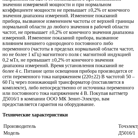
значении измеряемой мощности и при нормальном
коэффициенте мощности не превышает ±0,2% от конечного
значения диапазона измерений. Изменение показаний
прибора, вызванное изменением частоты от верхней границы
нормальной области до любого значения в рабочей области
частот, не превышает ±0,2% от конечного значения диапазона
измерений. Изменение показаний прибора, вызванное
влиянием внешнего однородного постоянного либо
переменного (частоты в пределах нормальной области частот,
но не более 1 кГц) магнитного поля с магнитной индукцией
0,2 мТл, не превышает ±0,2% от конечного значения
диапазона измерений. Время установления показаний не
более 4 с. Питание цепи освещения прибора производится от
сети переменного тока напряжением (220±22) В частотой 50 –
60 Гц через понижающий трансформатор (поставляется в
комплекте), либо непосредственно от источника переменного
или постоянного тока напряжением 4 В. Покупая ваттметр
Д5016/1 в компании ООО МК Зенит-Электро, вам
предоставляется гарантия на оборудование.
Технические характеристики
Производитель
Точэлект
Модель
Д5016/1