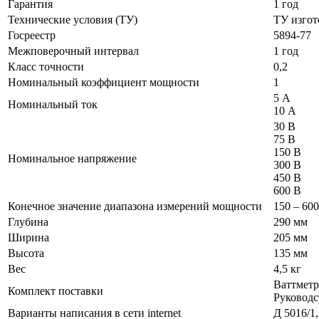
Гарантия
1 год
Технические условия (ТУ)
ТУ изгот
Госреестр
5894-77
Межповерочный интервал
1 год
Класс точности
0,2
Номинальный коэффициент мощности
1
5 А
Номинальный ток
10 А
30 В
75 В
150 В
Номинальное напряжение
300 В
450 В
600 В
Конечное значение диапазона измерений мощности
150 – 60
Глубина
290 мм
Ширина
205 мм
Высота
135 мм
Вес
4,5 кг
Ваттметр
Комплект поставки
Руководс
Варианты написания в сети internet
Д 5016/1,