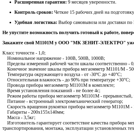
Расширенная гарантия:
9 месяцев уверенности.
Контроль сроков:
Четкие 15 рабочих дней на подготовку
Удобная логистика:
Выбор самовывоза или доставки по
Не упустите возможность получить готовый к работе, пове
Закажите свой М1101М у ООО "МК ЗЕНИТ-ЭЛЕКТРО" уже 
Класс точности - 1,0;
Номинальное напряжение - 100В, 500В, 1000В;
Пределы измерений рабочей части шкалы соответственно - 
Конечное значение шкалы прибора мегаомметр М1101/М - 5
Температура окружающего воздуха - от -30ºС до +40°С;
Относительная влажность - до 90% при температуре +30°С;
Провода прибора мегаомметр М1101М в комплекте;
Время установления показаний - не более 4с;
Режим работы прибора мегаомметр М1101М - прерывистый, изм
Питание - встроенный электромеханический генератор;
Скорость вращения рукоятки прибора мегаомметр М1101М - 
Габариты - 200х155х140мм;
Масса - 3,5кг;
Изготовитель гарантирует соответствие качества прибора ме
транспортирования, монтажа, эксплуатации установленных те