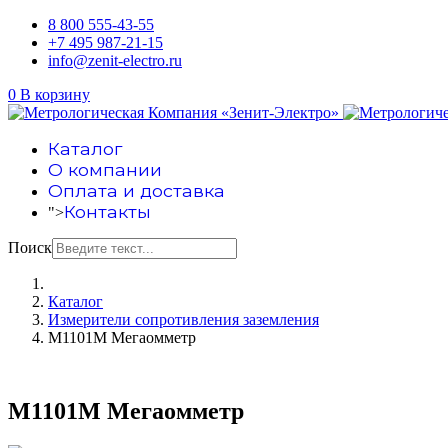
8 800 555-43-55
+7 495 987-21-15
info@zenit-electro.ru
0
В корзину
Каталог
О компании
Оплата и доставка
Контакты
">
Поиск
Каталог
Измерители сопротивления заземления
М1101М Мегаомметр
М1101М Мегаомметр