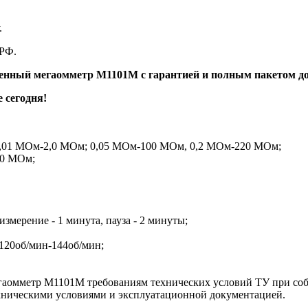
.
 РФ.
ренный мегаомметр М1101М с гарантией и полным пакетом док
сегодня!
0,01 МОм-2,0 МОм; 0,05 МОм-100 МОм, 0,2 МОм-220 МОм;
00 МОм;
ерение - 1 минута, пауза - 2 минуты;
120об/мин-144об/мин;
гаомметр М1101М требованиям технических условий ТУ при соб
хническими условиями и эксплуатационной документацией.